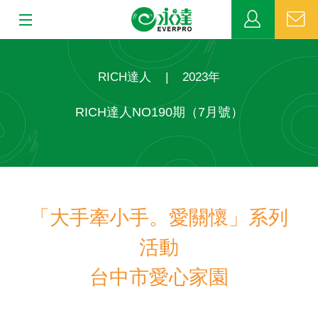
:::
:::
關於永達
RICH達人
|
2023年
業務發展
RICH達人NO190期（7月號）
MDRT
新聞中心
「大手牽小手。愛關懷」系列
公益活動
活動
客戶服務
台中市愛心家園
網站連結