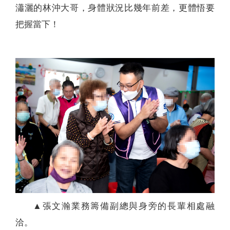
瀟灑的林沖大哥，身體狀況比幾年前差，更體悟要
把握當下！
▲張文瀚業務籌備副總與身旁的長輩相處融
洽。