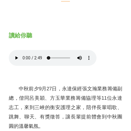
聯絡我們
讀給你聽
中秋前夕9月27日，永達保經張文瀚業務籌備副
總，偕同呂美穎、方玉華業務籌備協理等11位永達
志工，來到三峽的衡安護理之家，陪伴長輩唱歌、
跳舞、聊天、有獎徵答，讓長輩提前體會到中秋團
圓的溫馨氣氛。