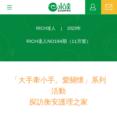
:::
:::
關於永達
RICH達人
|
2023年
業務發展
RICH達人NO194期（11月號）
MDRT
新聞中心
「大手牽小手。愛關懷」系列
公益活動
活動
客戶服務
探訪衡安護理之家
網站連結