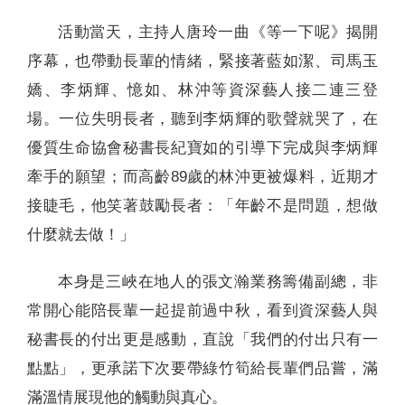
活動當天，主持人唐玲一曲《等一下呢》揭開
序幕，也帶動長輩的情緒，緊接著藍如潔、司馬玉
嬌、李炳輝、憶如、林沖等資深藝人接二連三登
場。一位失明長者，聽到李炳輝的歌聲就哭了，在
優質生命協會秘書長紀寶如的引導下完成與李炳輝
牽手的願望；而高齡89歲的林沖更被爆料，近期才
接睫毛，他笑著鼓勵長者：「年齡不是問題，想做
什麼就去做！」
本身是三峽在地人的張文瀚業務籌備副總，非
常開心能陪長輩一起提前過中秋，看到資深藝人與
秘書長的付出更是感動，直說「我們的付出只有一
點點」，更承諾下次要帶綠竹筍給長輩們品嘗，滿
滿溫情展現他的觸動與真心。