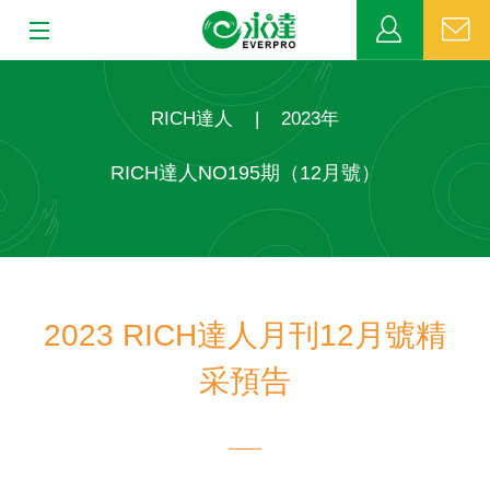
:::
:::
關於永達
RICH達人
|
2023年
業務發展
RICH達人NO195期（12月號）
MDRT
新聞中心
2023 RICH達人月刊12月號精
公益活動
采預告
客戶服務
網站連結