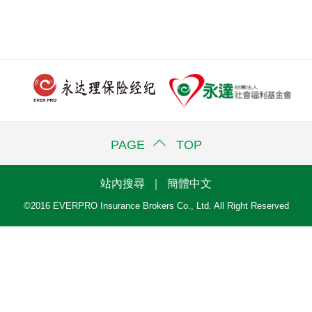
PAGE TOP
站內搜尋
｜
簡體中文
©2016 EVERPRO Insurance Brokers Co., Ltd. All Right Reserved