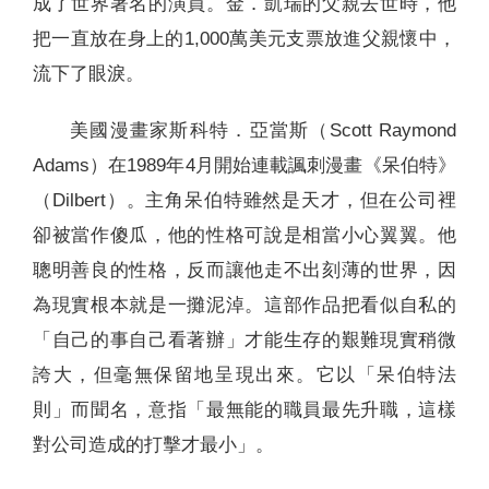
成了世界著名的演員。金．凱瑞的父親去世時，他
把一直放在身上的1,000萬美元支票放進父親懷中，
流下了眼淚。
美國漫畫家斯科特．亞當斯（Scott Raymond
Adams）在1989年4月開始連載諷刺漫畫《呆伯特》
（Dilbert）。主角呆伯特雖然是天才，但在公司裡
卻被當作傻瓜，他的性格可說是相當小心翼翼。他
聰明善良的性格，反而讓他走不出刻薄的世界，因
為現實根本就是一攤泥淖。這部作品把看似自私的
「自己的事自己看著辦」才能生存的艱難現實稍微
誇大，但毫無保留地呈現出來。它以「呆伯特法
則」而聞名，意指「最無能的職員最先升職，這樣
對公司造成的打擊才最小」。