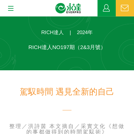
:::
:::
關於永達
RICH達人
|
2024年
業務發展
RICH達人NO197期（2&3月號）
MDRT
新聞中心
駕馭時間 遇見全新的自己
公益活動
客戶服務
網站連結
整理／洪詩茵 本文摘自／采實文化《想做
的事都做得到的時間駕馭術》