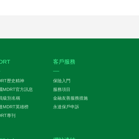
DRT
客戶服務
DRT歷史精神
保險入門
國MDRT官方訊息
服務項目
員級別名稱
金融友善服務措施
達MDRT英雄榜
永達保戶申訴
DRT專刊