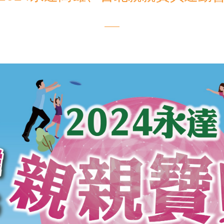
電子書刊
業務專區
重大政策聲明
永達保戶申訴
洗錢防制暨打擊資恐