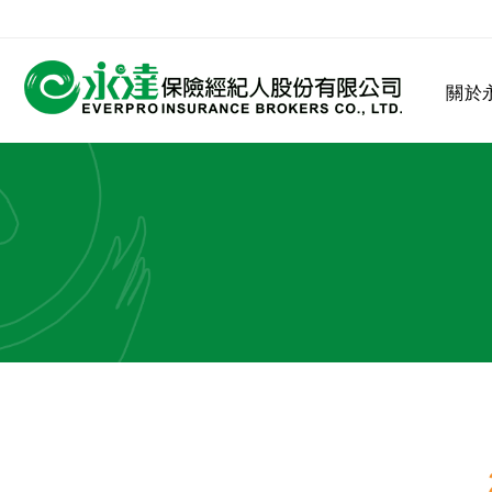
:::
關於
:::
關於永達
業務發展
MDRT
客戶服務
網站連結
保險公司
公司沿革
永達菁英盃
MDRT歷史精神
保險入門