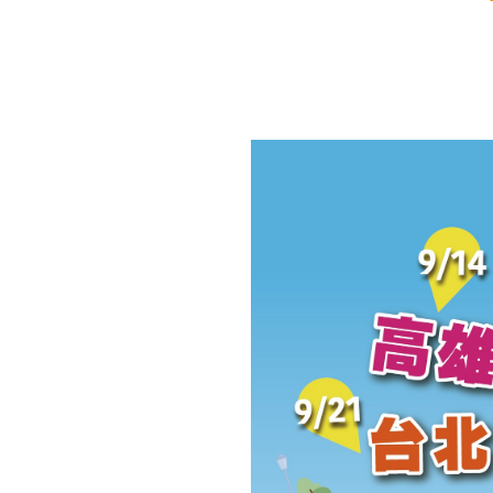
財務資訊
競賽獎勵
MDRT專刊
金融友善服務措施
好康報報