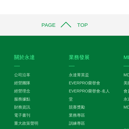
PAGE TOP
關於永達
業務發展
M
公司沿革
永達菁英盃
M
經營團隊
EVERPRO榮譽會
美
經營理念
EVERPRO榮譽會-名人
會
服務據點
堂
永
財務資訊
競賽獎勵
M
電子書刊
業務專區
重大政策聲明
訓練專區