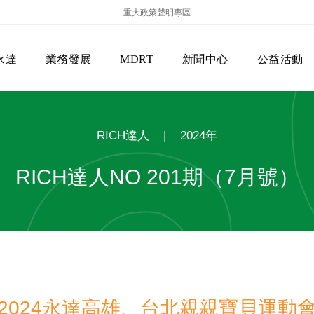
重大政策聲明專區
永達
業務發展
MDRT
新聞中心
公益活動
RICH達人
|
2024年
RICH達人NO 201期（7月號）
保險商品專區
主管機關
經營團隊
美國MDRT官方訊息
EVERPRO榮譽會
經營理念
會員級別名稱
服務項目
2024永達高雄、台北親親寶貝運動