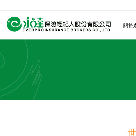
:::
關於
:::
關於永達
業務發展
MDRT
客戶服務
網站連結
保險公司
公司沿革
永達菁英盃
MDRT歷史精神
保險入門
世