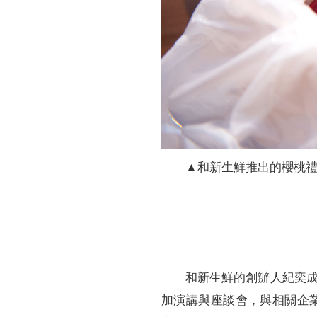
▲和新生鮮推出的櫻桃禮盒
和新生鮮的創辦人紀奕
加演講與座談會，與相關企