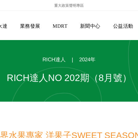
重大政策聲明專區
永達
業務發展
MDRT
新聞中心
公益活動
RICH達人
|
2024年
RICH達人NO 202期（8月號）
保險商品專區
主管機關
經營團隊
美國MDRT官方訊息
EVERPRO榮譽會
經營理念
會員級別名稱
服務項目
界水果專家 洋果子SWEET SEASO