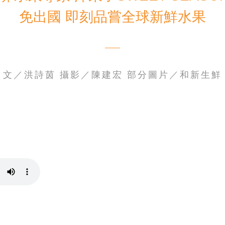
免出國 即刻品嘗全球新鮮水果
電子書刊
業務專區
重大政策聲明
永達保戶申訴
洗錢防制暨打擊資恐
文／洪詩茵 攝影／陳建宏 部分圖片／和新生鮮