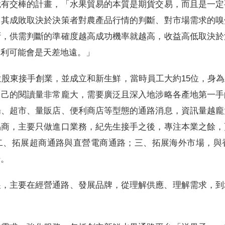
就有交棒的計畫，「水果貿易的本質是期貨交易，而且是一定
！其成敗取決於決策者對農產品行情的判斷、對市場需求的嗅
斷，供需判斷的準確度越高成功機率就越高，收益高低取決於
獲利可能會是天差地遠。」
幾位股東接手創業，並成立和新生鮮，當時員工大約15位，身
自己的閱讀量非常龐大，需要廣泛且深入地涉略各產地第一手
場、超市、量販店、便利商店等型態的通路消息，資訊量越龐
易商，主要只做進口業務，紀先生接手之後，專注本業之餘，
二、拓展超商通路與直營電商通路；三、拓展海外市場，與
場。
展，主要在經營通路、發展品牌，從理解供應、理解需求，到