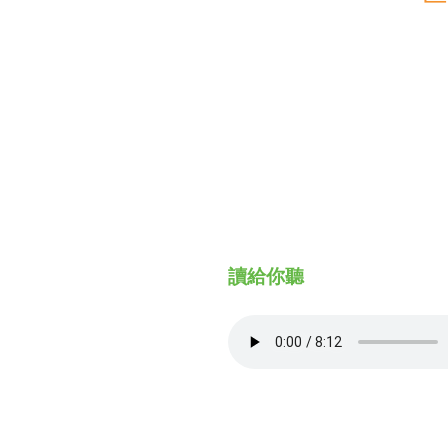
財務資訊
競賽獎勵
MDRT專刊
金融友善服務措施
好康報報
讀給你聽