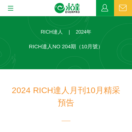
:::
:::
關於永達
RICH達人
|
2024年
業務發展
RICH達人NO 204期（10月號）
MDRT
新聞中心
2024 RICH達人月刊10月精采
公益活動
預告
客戶服務
網站連結