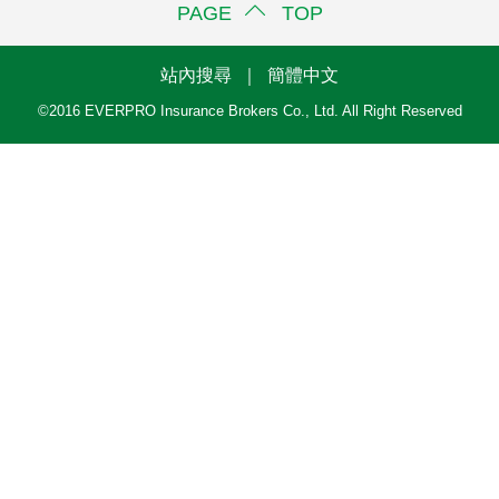
PAGE TOP
站內搜尋
｜
簡體中文
©2016 EVERPRO Insurance Brokers Co., Ltd. All Right Reserved