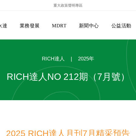
重大政策聲明專區
永達
業務發展
MDRT
新聞中心
公益活動
RICH達人
|
2025年
RICH達人NO 212期（7月號）
保險商品專區
主管機關
經營團隊
美國MDRT官方訊息
EVERPRO榮譽會
經營理念
會員級別名稱
服務項目
2025 RICH達人月刊7月精采預告