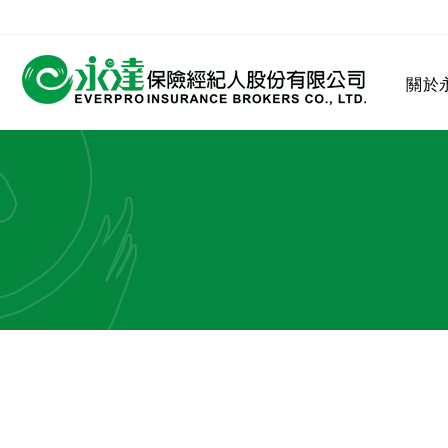
:::
關於
:::
關於永達
業務發展
MDRT
客戶服務
網站連結
保險公司
公司沿革
永達菁英盃
MDRT歷史精神
保險入門