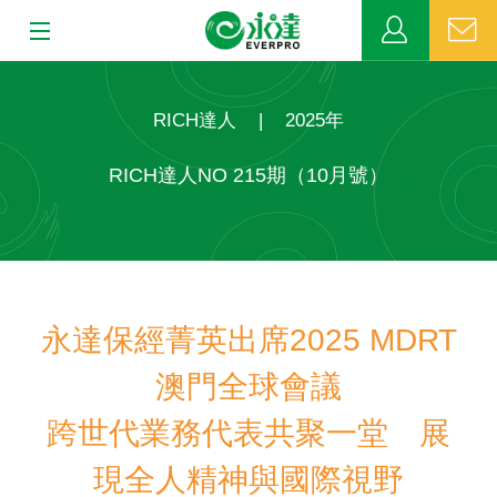
:::
:::
關於永達
RICH達人
|
2025年
業務發展
RICH達人NO 215期（10月號）
MDRT
新聞中心
永達保經菁英出席2025 MDRT
公益活動
澳門全球會議
客戶服務
跨世代業務代表共聚一堂 展
網站連結
現全人精神與國際視野