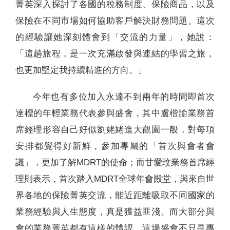
菁英深入探討了各國的稅務制度、保險商品，以及
保險在不同市場如何協助客戶解決財務問題。這次
的經驗讓她深刻體會到「交流的力量」，她說：
「這趟旅程，是一次充滿啟發與連結的學習之旅，
也更加堅定我持續精進的方向。」
今年也有多位加入永達不到兩年的時間即首次
達標的年輕業務代表參與盛會，其中盧楷諭業務首
席經理形容自己好似劉姥姥進大觀園一般，對每項
安排都覺得好新鮮，參加專屬的「首次與會者會
議」，更加了解MDRT的使命；而甘愛玟業務首席經
理則表示，首次踏入MDRT全球年會殿堂，與來自世
界各地的保險菁英交流，能近距離吸取不同國家的
業務經驗與人生態度，真是獲益匪淺。而大部分與
會的業務菁英都有這樣的體認，這場盛會不只是專