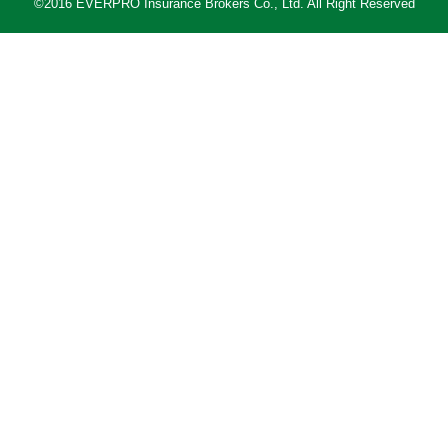
©2016 EVERPRO Insurance Brokers Co., Ltd. All Right Reserved