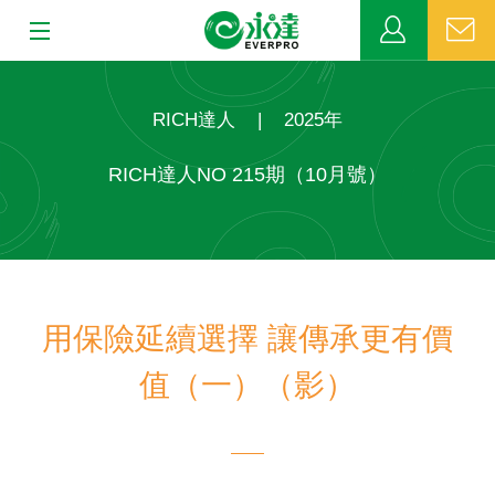
:::
:::
關於永達
RICH達人
|
2025年
業務發展
RICH達人NO 215期（10月號）
MDRT
新聞中心
用保險延續選擇 讓傳承更有價
公益活動
值（一）（影）
客戶服務
網站連結