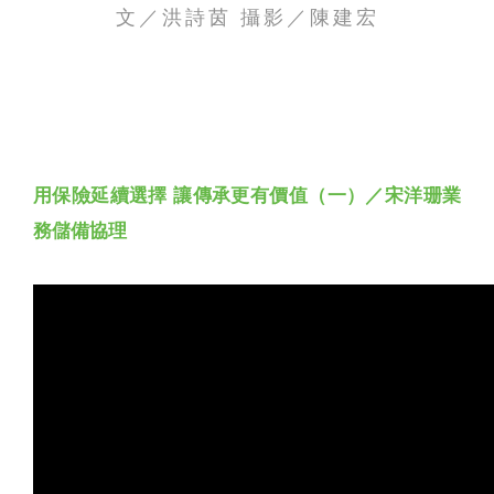
文／洪詩茵 攝影／陳建宏
聯絡我們
用保險延續選擇 讓傳承更有價值（一）／宋洋珊業
務儲備協理