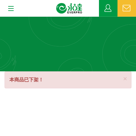
:::
:::
關於永達
業務發展
MDRT
新聞中心
Cl
×
本商品已下架！
公益活動
客戶服務
網站連結