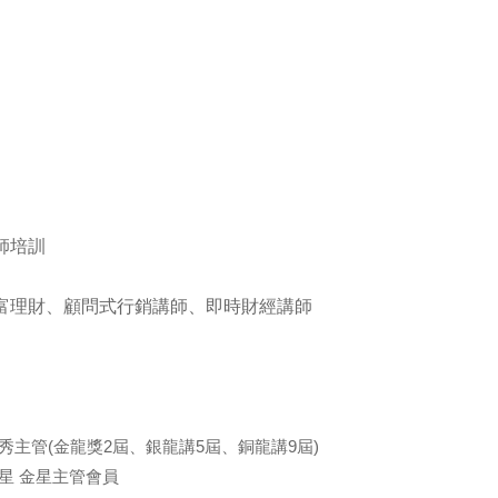
訓練專區
集團徵才
師培訓
富理財、顧問式行銷講師、即時財經講師
龍獎優秀主管(金龍獎2屆、銀龍講5屆、銅龍講9屆)
險之星 金星主管會員