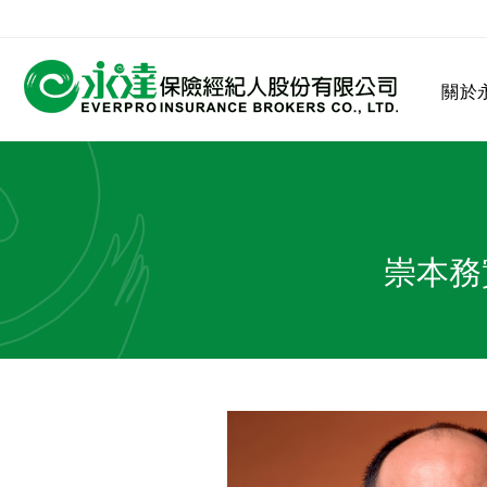
:::
關於
:::
關於永達
業務發展
MDRT
客戶服務
網站連結
崇本務
保險公司
公司沿革
永達菁英盃
MDRT歷史精神
保險入門