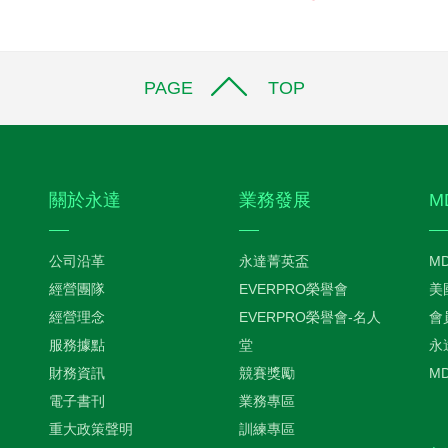
PAGE TOP
關於永達
業務發展
M
公司沿革
永達菁英盃
M
經營團隊
EVERPRO榮譽會
美
經營理念
EVERPRO榮譽會-名人
會
服務據點
堂
永
財務資訊
競賽獎勵
M
電子書刊
業務專區
重大政策聲明
訓練專區