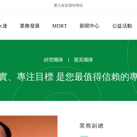
重大政策聲明專區
永達
業務發展
MDRT
新聞中心
公益活動
經營團隊
|
麗英團隊
實、專注目標 是您最值得信賴的
保險商品專區
主管機關
經營團隊
美國MDRT官方訊息
EVERPRO榮譽會
經營理念
會員級別名稱
服務項目
業務副總