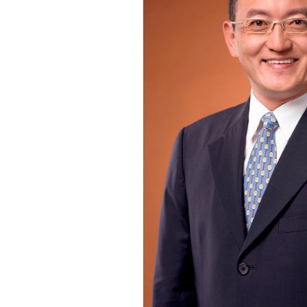
財務資訊
競賽獎勵
MDRT專刊
金融友善服務措施
好康報報