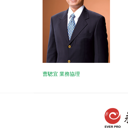
曹驄宜 業務協理