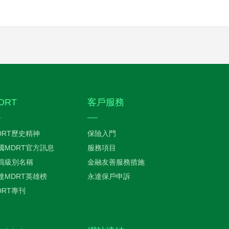
DRT
客戶服務
DRT歷史精神
保險入門
國MDRT官方訊息
服務項目
員級別名稱
金融友善服務措施
達MDRT英雄榜
永達保戶申訴
DRT專刊