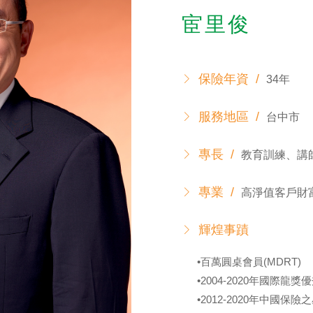
宦里俊
電子書刊
業務專區
重大政策聲明
永達保戶申訴
保險年資 /
34年
洗錢防制暨打擊資恐
服務地區 /
台中市
專長 /
教育訓練、講
專業 /
高淨值客戶財
輝煌事蹟
•百萬圓桌會員(MDRT)
•2004-2020年國際
•2012-2020年中國保