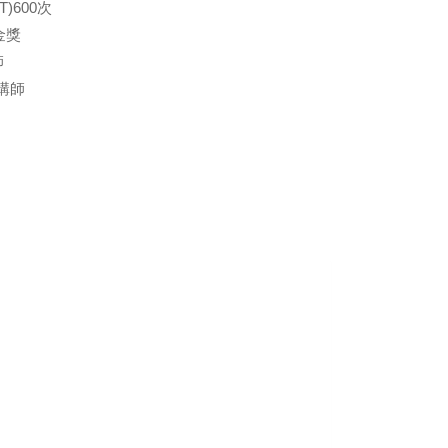
)600次
金獎
師
講師