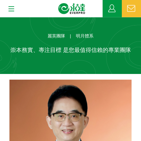
:::
:::
關於永達
麗英團隊
|
明月體系
業務發展
崇本務實、專注目標 是您最值得信賴的專業團隊
MDRT
新聞中心
公益活動
客戶服務
網站連結