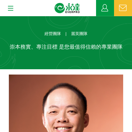
:::
:::
關於永達
經營團隊
|
麗英團隊
業務發展
崇本務實、專注目標 是您最值得信賴的專業團隊
MDRT
新聞中心
公益活動
客戶服務
網站連結