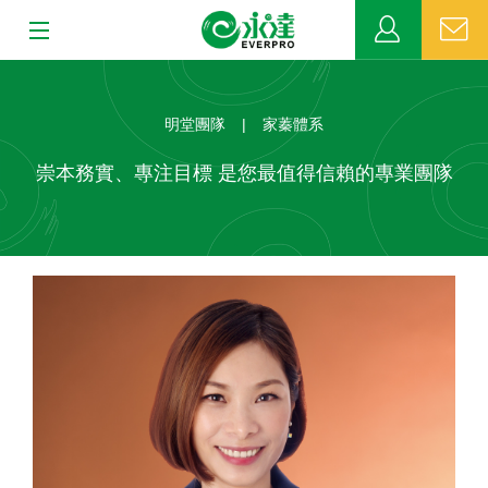
:::
:::
關於永達
明堂團隊
|
家蓁體系
業務發展
崇本務實、專注目標 是您最值得信賴的專業團隊
MDRT
新聞中心
公益活動
客戶服務
網站連結