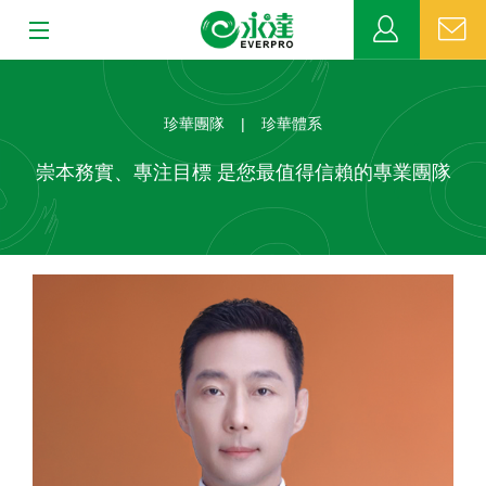
:::
:::
關於永達
珍華團隊
|
珍華體系
業務發展
崇本務實、專注目標 是您最值得信賴的專業團隊
MDRT
新聞中心
公益活動
客戶服務
網站連結