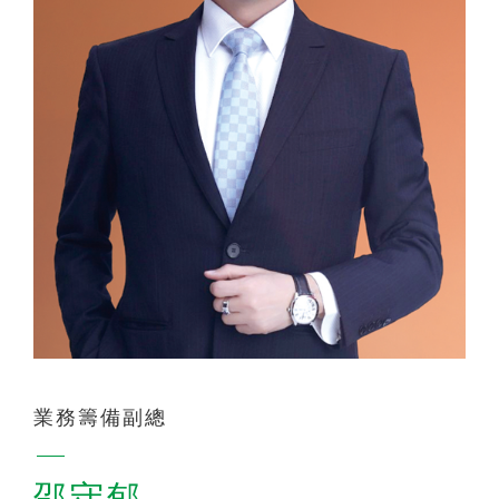
聯絡我們
業務籌備副總
邵守郁