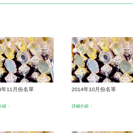
電子書刊
業務專區
重大政策聲明
永達保戶申訴
洗錢防制暨打擊資恐
14年11月份名單
2014年10月份名單
介紹
詳細介紹