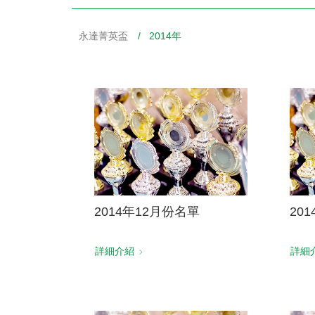
永達菁英盃
/ 2014年
財務資訊
競賽獎勵
MDRT專刊
金融友善服務措施
好康報報
2014年12月份名單
20
詳細介紹
詳細