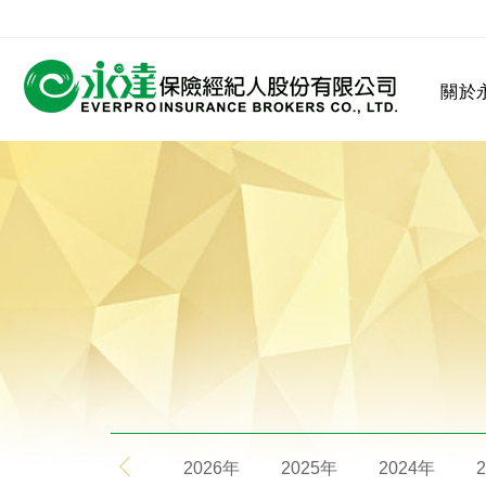
:::
關於
:::
關於永達
業務發展
MDRT
客戶服務
網站連結
保險公司
公司沿革
永達菁英盃
MDRT歷史精神
保險入門
2026年
2025年
2024年