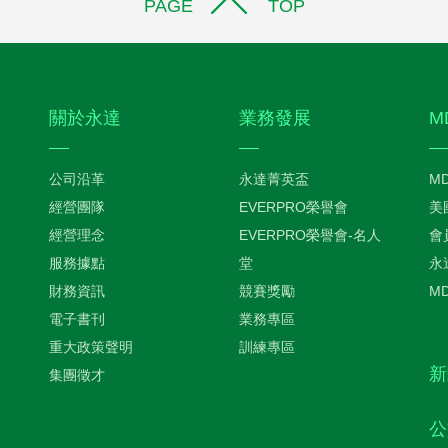
PAGE TOP
關於永達
業務發展
M
公司沿革
永達菁英盃
M
經營團隊
EVERPRO榮譽會
美
經營理念
EVERPRO榮譽會-名人
會
服務據點
堂
永
財務資訊
競賽獎勵
M
電子書刊
業務專區
重大政策聲明
訓練專區
新
集團徵才
公