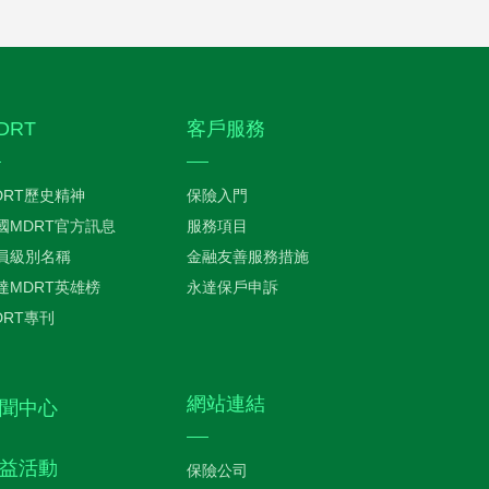
DRT
客戶服務
DRT歷史精神
保險入門
國MDRT官方訊息
服務項目
員級別名稱
金融友善服務措施
達MDRT英雄榜
永達保戶申訴
DRT專刊
網站連結
聞中心
益活動
保險公司