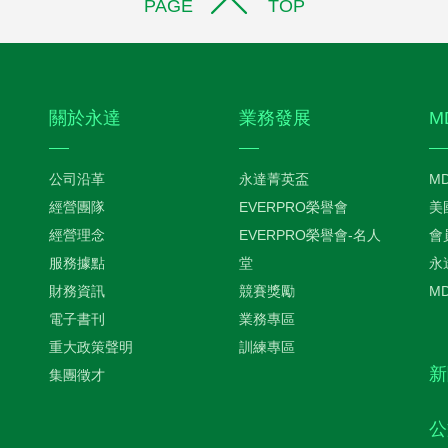
PAGE TOP
關於永達
業務發展
M
公司沿革
永達菁英盃
M
經營團隊
EVERPRO榮譽會
美
經營理念
EVERPRO榮譽會-名人
會
服務據點
堂
永
財務資訊
競賽獎勵
M
電子書刊
業務專區
重大政策聲明
訓練專區
新
集團徵才
公