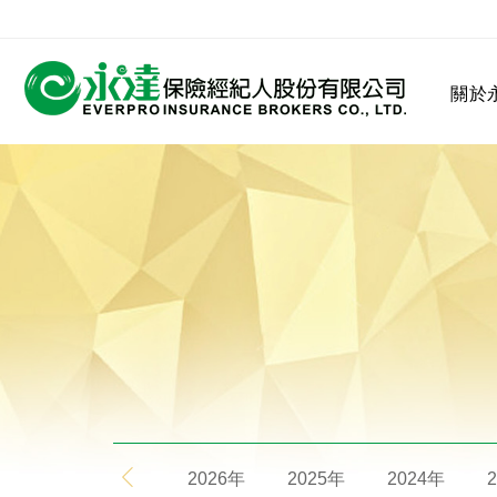
:::
關於
:::
關於永達
業務發展
MDRT
客戶服務
網站連結
保險公司
公司沿革
永達菁英盃
MDRT歷史精神
保險入門
2026年
2025年
2024年