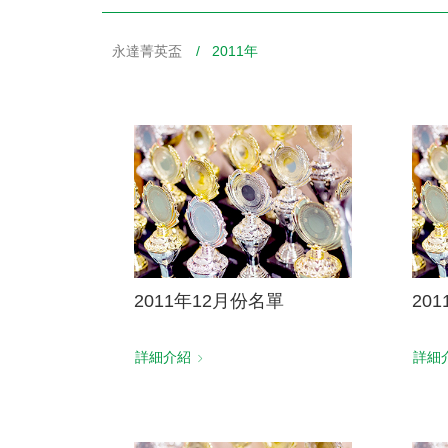
永達菁英盃
/ 2011年
財務資訊
競賽獎勵
MDRT專刊
金融友善服務措施
好康報報
2011年12月份名單
20
詳細介紹
詳細