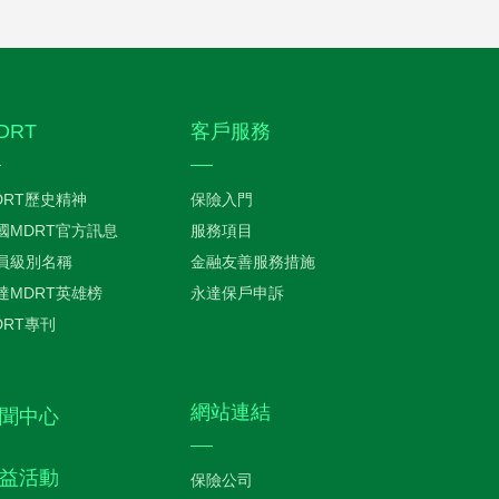
DRT
客戶服務
DRT歷史精神
保險入門
國MDRT官方訊息
服務項目
員級別名稱
金融友善服務措施
達MDRT英雄榜
永達保戶申訴
DRT專刊
網站連結
聞中心
益活動
保險公司