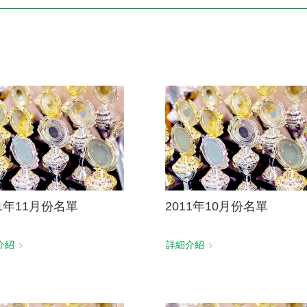
電子書刊
業務專區
重大政策聲明
永達保戶申訴
洗錢防制暨打擊資恐
11年11月份名單
2011年10月份名單
介紹
詳細介紹