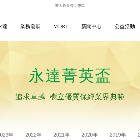
重大政策聲明專區
永達
業務發展
MDRT
新聞中心
公益活動
永達菁英盃
追求卓越 樹立優質保經業界典範
保險商品專區
主管機關
經營團隊
美國MDRT官方訊息
EVERPRO榮譽會
經營理念
會員級別名稱
服務項目
2023年
2022年
2021年
2020年
2019年