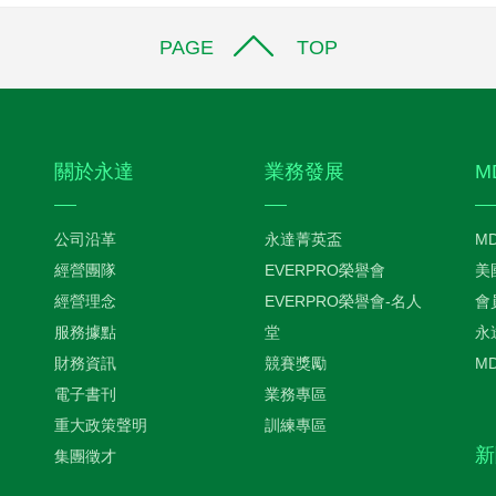
PAGE TOP
關於永達
業務發展
M
公司沿革
永達菁英盃
M
經營團隊
EVERPRO榮譽會
美
經營理念
EVERPRO榮譽會-名人
會
服務據點
堂
永
財務資訊
競賽獎勵
M
電子書刊
業務專區
重大政策聲明
訓練專區
新
集團徵才