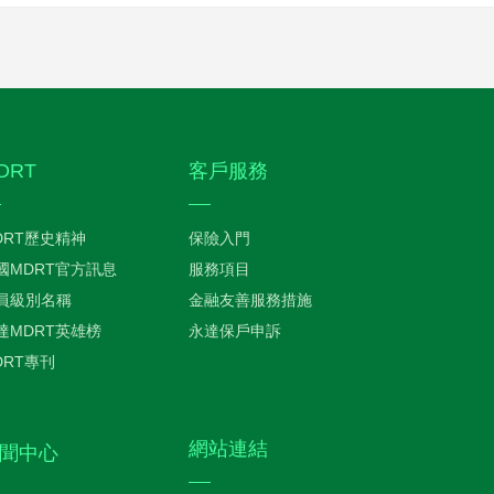
DRT
客戶服務
DRT歷史精神
保險入門
國MDRT官方訊息
服務項目
員級別名稱
金融友善服務措施
達MDRT英雄榜
永達保戶申訴
DRT專刊
網站連結
聞中心