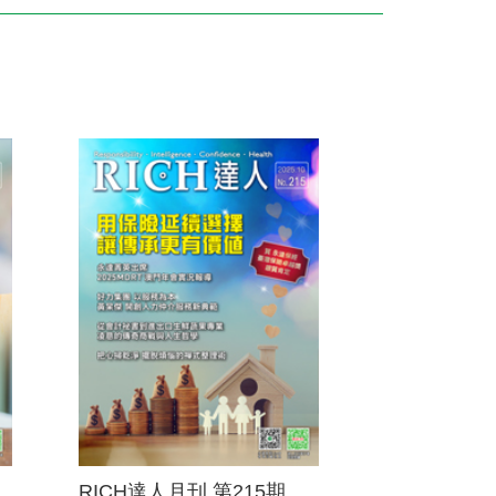
訓練專區
集團徵才
RICH達人月刊 第215期