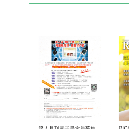
財務資訊
競賽獎勵
MDRT專刊
金融友善服務措施
好康報報
RI
達人月刊電子書會員募集