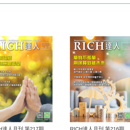
電子書刊
業務專區
重大政策聲明
永達保戶申訴
洗錢防制暨打擊資恐
CH達人月刊 第217期
RICH達人月刊 第216期