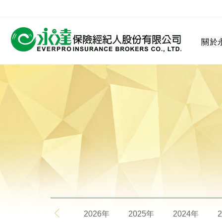
:::
關於
:::
關於永達
業務發展
MDRT
客戶服務
網站連結
保險公司
公司沿革
永達菁英盃
MDRT歷史精神
保險入門
2026年
2025年
2024年