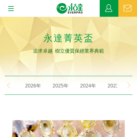
:::
:::
關於永達
永達菁英盃
業務發展
追求卓越 樹立優質保經業界典範
MDRT
新聞中心
2026年
2025年
2024年
2023年
公益活動
客戶服務
網站連結