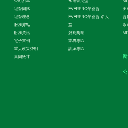
公司沿革
永達菁英盃
M
經營團隊
EVERPRO榮譽會
美
經營理念
EVERPRO榮譽會-名人
會
服務據點
堂
永
財務資訊
競賽獎勵
M
電子書刊
業務專區
重大政策聲明
訓練專區
新
集團徵才
公