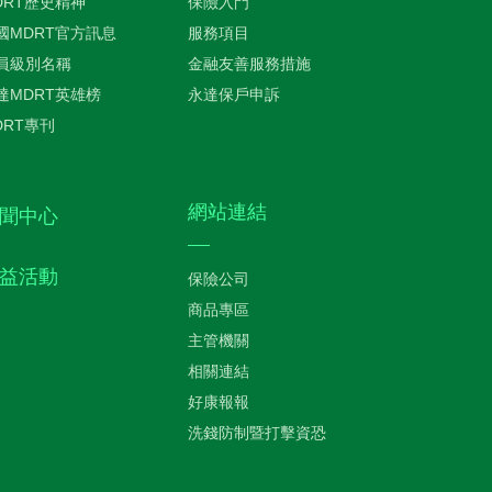
DRT歷史精神
保險入門
國MDRT官方訊息
服務項目
員級別名稱
金融友善服務措施
達MDRT英雄榜
永達保戶申訴
DRT專刊
網站連結
聞中心
益活動
保險公司
商品專區
主管機關
相關連結
好康報報
洗錢防制暨打擊資恐