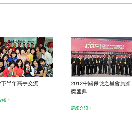
電子書刊
業務專區
重大政策聲明
永達保戶申訴
洗錢防制暨打擊資恐
12下半年高手交流
2012中國保險之星會員頒
獎盛典
介紹
詳細介紹