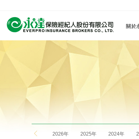
:::
關於
:::
關於永達
業務發展
MDRT
客戶服務
網站連結
保險公司
公司沿革
永達菁英盃
MDRT歷史精神
保險入門
2026年
2025年
2024年