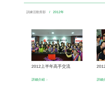
訓練活動剪影
/ 2012年
財務資訊
競賽獎勵
MDRT專刊
金融友善服務措施
好康報報
2012上半年高手交流
20
詳細介紹
詳細