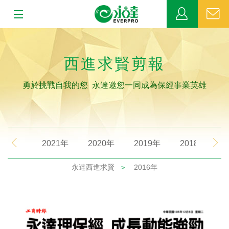
:::
:::
關於永達
西進求賢剪報
業務發展
勇於挑戰自我的您 永達邀您一同成為保經事業英雄
MDRT
新聞中心
2021年
2020年
2019年
2018年
公益活動
永達西進求賢
＞
2016年
客戶服務
網站連結