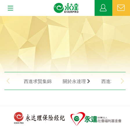
:::
:::
關於永達
業務發展
MDRT
新聞中心
西進求賢集錦
關於永達理
西進求賢剪
公益活動
客戶服務
網站連結