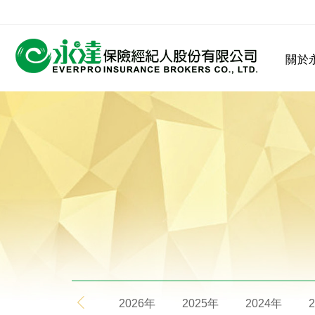
:::
關於
:::
關於永達
業務發展
MDRT
客戶服務
網站連結
保險公司
公司沿革
永達菁英盃
MDRT歷史精神
保險入門
2026年
2025年
2024年