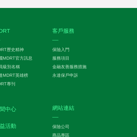
DRT
客戶服務
DRT歷史精神
保險入門
國MDRT官方訊息
服務項目
員級別名稱
金融友善服務措施
達MDRT英雄榜
永達保戶申訴
DRT專刊
網站連結
聞中心
益活動
保險公司
商品專區