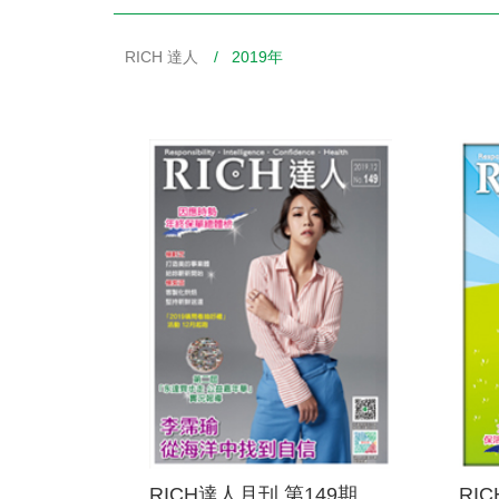
RICH 達人
/ 2019年
財務資訊
競賽獎勵
MDRT專刊
金融友善服務措施
好康報報
RICH達人月刊 第149期
RI