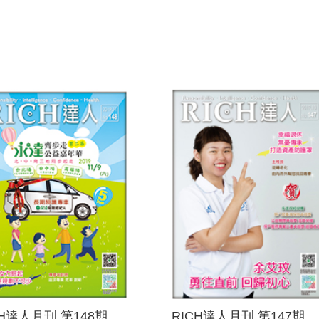
電子書刊
業務專區
重大政策聲明
永達保戶申訴
洗錢防制暨打擊資恐
CH達人月刊 第148期
RICH達人月刊 第147期