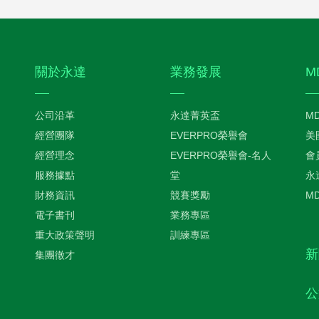
關於永達
業務發展
M
公司沿革
永達菁英盃
M
經營團隊
EVERPRO榮譽會
美
經營理念
EVERPRO榮譽會-名人
會
服務據點
堂
永
財務資訊
競賽獎勵
M
電子書刊
業務專區
重大政策聲明
訓練專區
新
集團徵才
公