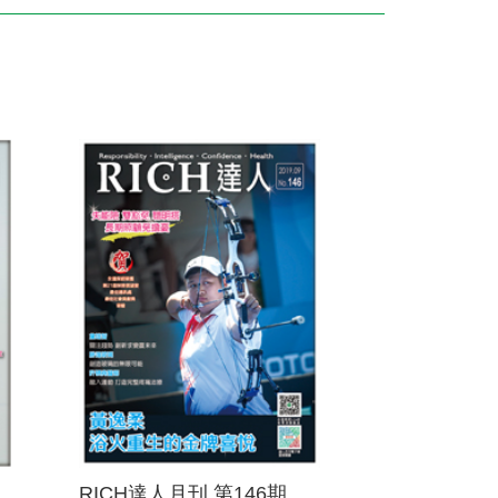
訓練專區
集團徵才
RICH達人月刊 第146期