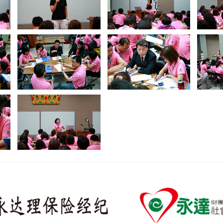
電子書刊
業務專區
重大政策聲明
永達保戶申訴
洗錢防制暨打擊資恐