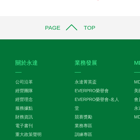
PAGE TOP
關於永達
業務發展
M
公司沿革
永達菁英盃
M
經營團隊
EVERPRO榮譽會
美
經營理念
EVERPRO榮譽會-名人
會
服務據點
堂
永
財務資訊
競賽獎勵
M
電子書刊
業務專區
重大政策聲明
訓練專區