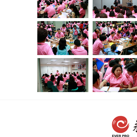
財務資訊
競賽獎勵
MDRT專刊
金融友善服務措施
好康報報