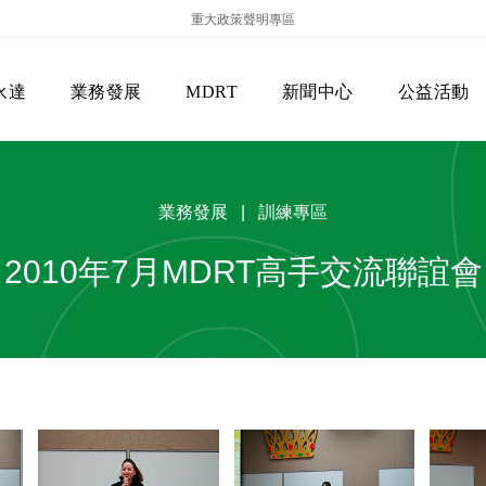
重大政策聲明專區
永達
業務發展
MDRT
新聞中心
公益活動
業務發展 | 訓練專區
2010年7月MDRT高手交流聯誼會
保險商品專區
主管機關
經營團隊
美國MDRT官方訊息
EVERPRO榮譽會
經營理念
會員級別名稱
服務項目