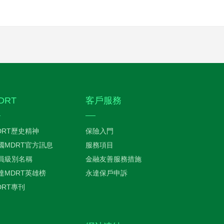
DRT
客戶服務
DRT歷史精神
保險入門
國MDRT官方訊息
服務項目
員級別名稱
金融友善服務措施
達MDRT英雄榜
永達保戶申訴
DRT專刊