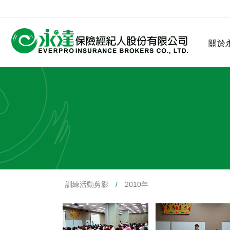
:::
關於
:::
關於永達
業務發展
MDRT
客戶服務
網站連結
訓練活動剪影
/
2010年
保險公司
公司沿革
永達菁英盃
MDRT歷史精神
保險入門