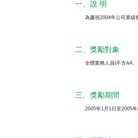
一、說 明
為慶祝2004年公司業
財務資訊
競賽獎勵
MDRT專刊
金融友善服務措施
好康報報
二、獎勵對象
全體業務人員(不含AA、A
三、獎勵期間
2005年1月1日至2005