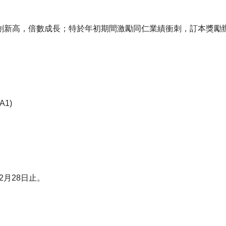
績創新高，倍數成長；特於年初期間激勵同仁業績衝刺，訂本獎勵
電子書刊
業務專區
重大政策聲明
永達保戶申訴
洗錢防制暨打擊資恐
1)
年2月28日止。