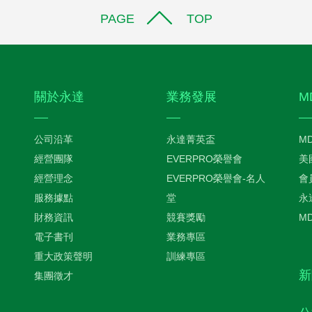
PAGE TOP
關於永達
業務發展
M
公司沿革
永達菁英盃
M
經營團隊
EVERPRO榮譽會
美
經營理念
EVERPRO榮譽會-名人
會
服務據點
堂
永
財務資訊
競賽獎勵
M
電子書刊
業務專區
重大政策聲明
訓練專區
新
集團徵才