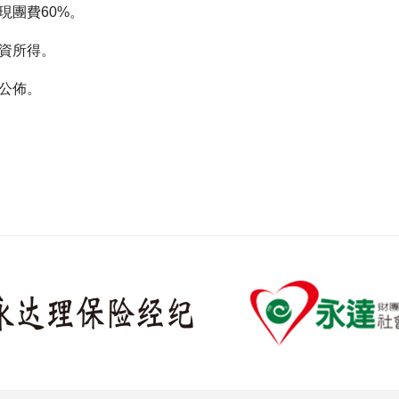
現團費60%。
薪資所得。
時公佈。