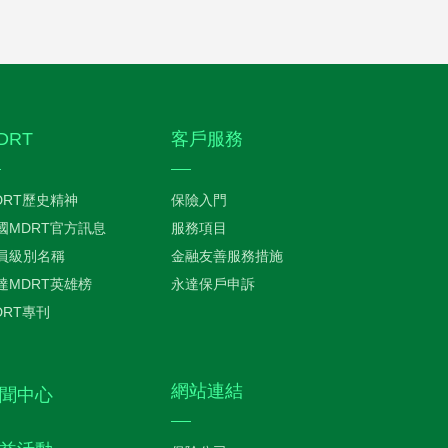
DRT
客戶服務
DRT歷史精神
保險入門
國MDRT官方訊息
服務項目
員級別名稱
金融友善服務措施
達MDRT英雄榜
永達保戶申訴
DRT專刊
網站連結
聞中心