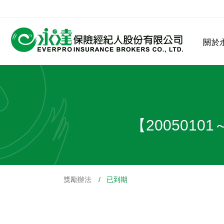
:::
關於
:::
關於永達
業務發展
MDRT
客戶服務
網站連結
【200501
獎勵辦法
/ 已到期
保險公司
公司沿革
永達菁英盃
MDRT歷史精神
保險入門