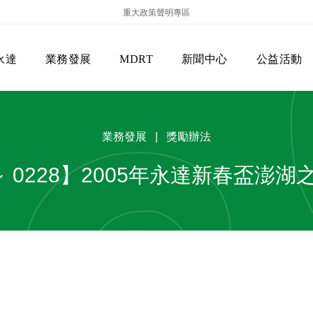
重大政策聲明專區
永達
業務發展
MDRT
新聞中心
公益活動
業務發展 | 獎勵辦法
01～ 0228】2005年永達新春盃澎
保險商品專區
主管機關
經營團隊
美國MDRT官方訊息
EVERPRO榮譽會
經營理念
會員級別名稱
服務項目