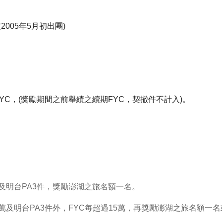
005年5月初出團)
YC，(獎勵期間之前舉績之續期FYC，契撤件不計入)。
5萬及明台PA3件，獎勵澎湖之旅名額一名。
15萬及明台PA3件外，FYC每超過15萬，再獎勵澎湖之旅名額一名