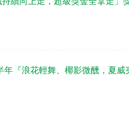
織持續向上走，超級獎金全拿走」
上半年『浪花輕舞、椰影微醺，夏威