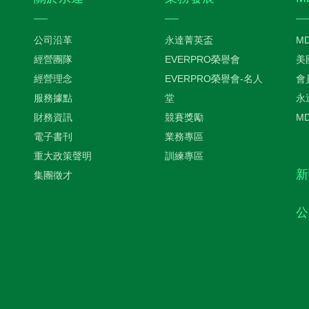
公司沿革
永達菁英盃
M
經營團隊
EVERPRO榮譽會
美
經營理念
EVERPRO榮譽會-名人
會
服務據點
堂
永
財務資訊
競賽獎勵
M
電子書刊
業務專區
重大政策聲明
訓練專區
新
集團徵才
公