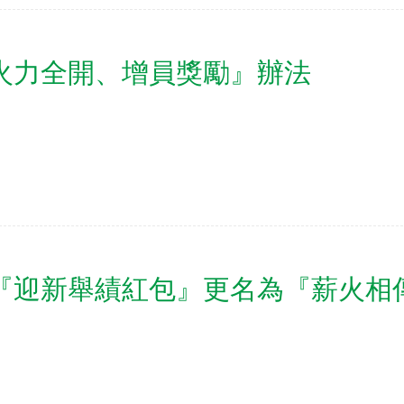
『火力全開、增員獎勵』辦法
年『迎新舉績紅包』更名為『薪火相