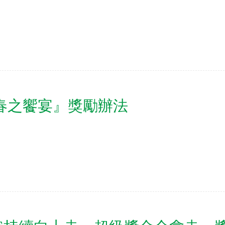
『春之饗宴』獎勵辦法