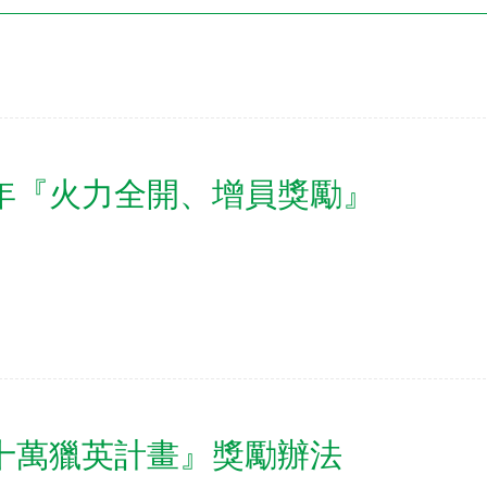
電子書刊
業務專區
重大政策聲明
永達保戶申訴
洗錢防制暨打擊資恐
5年『火力全開、增員獎勵』
『十萬獵英計畫』獎勵辦法