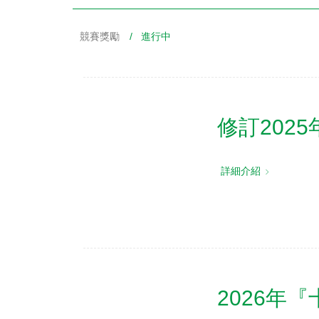
競賽獎勵
/ 進行中
財務資訊
競賽獎勵
MDRT專刊
金融友善服務措施
好康報報
修訂202
詳細介紹
2026年