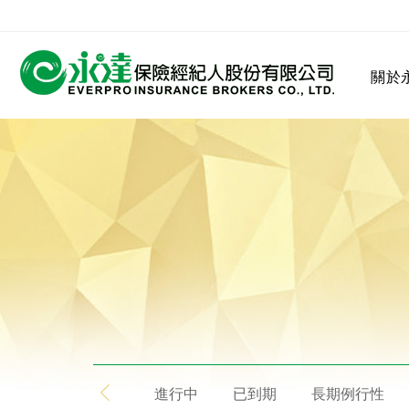
:::
關於
:::
關於永達
業務發展
MDRT
客戶服務
網站連結
保險公司
公司沿革
永達菁英盃
MDRT歷史精神
保險入門
進行中
已到期
長期例行性