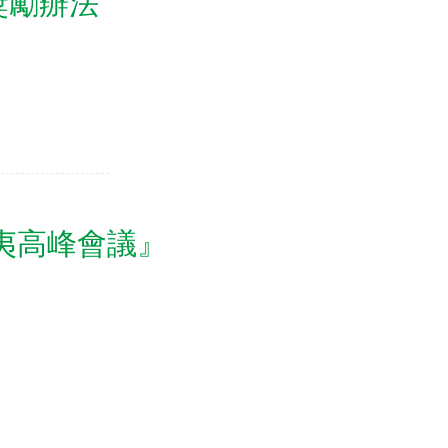
獎勵辦法
夷高峰會議』