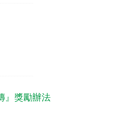
傳』獎勵辦法