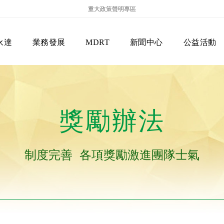
重大政策聲明專區
永達
業務發展
MDRT
新聞中心
公益活動
獎勵辦法
制度完善 各項獎勵激進團隊士氣
保險商品專區
主管機關
經營團隊
美國MDRT官方訊息
EVERPRO榮譽會
經營理念
會員級別名稱
服務項目