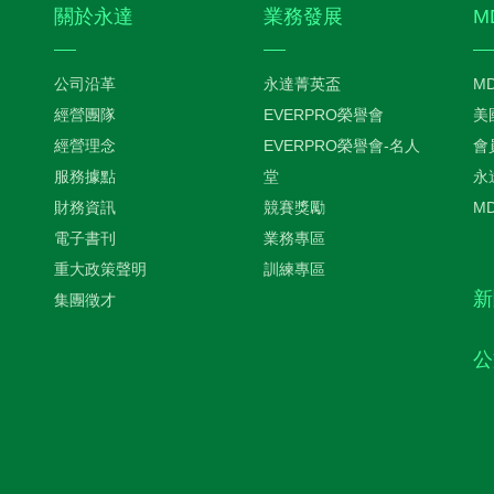
關於永達
業務發展
M
公司沿革
永達菁英盃
M
經營團隊
EVERPRO榮譽會
美
經營理念
EVERPRO榮譽會-名人
會
服務據點
堂
永
財務資訊
競賽獎勵
M
電子書刊
業務專區
重大政策聲明
訓練專區
新
集團徵才
公