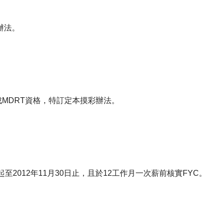
辦法。
電子書刊
業務專區
重大政策聲明
永達保戶申訴
洗錢防制暨打擊資恐
MDRT資格，特訂定本摸彩辦法。
起至2012年11月30日止，且於12工作月一次薪前核實FYC。