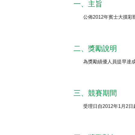
一、主旨
公佈2012年賓士大摸彩
財務資訊
競賽獎勵
MDRT專刊
金融友善服務措施
好康報報
二、獎勵說明
為獎勵績優人員提早達成
三、競賽期間
受理日自2012年1月2日