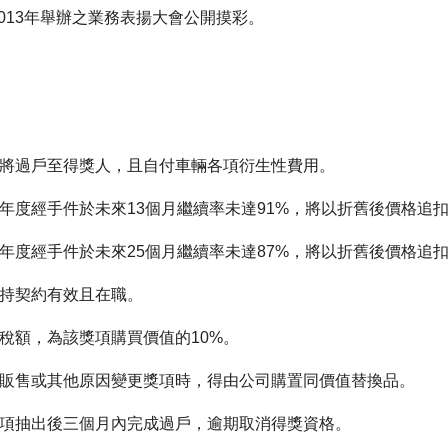
013年舉辦之業務表揚大會公開摸彩。
車輛將過戶至得獎人，且自付車輛各項衍生性費用。
如當年度經手件於未來13個月繼續率未達91%，將以折舊後價格追
如當年度經手件於未來25個月繼續率未達87%，將以折舊後價格追
維持契約有效且在職。
獎稅額，為該獎項購買價值的10%。
已無販售或其他原因變更獎項時，得由公司購置同價值替換品。
於獎項抽出後三個月內完成過戶，逾期取消得獎資格。