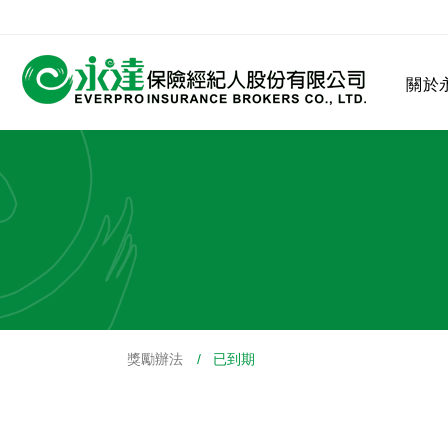
:::
關於
:::
關於永達
業務發展
MDRT
客戶服務
網站連結
獎勵辦法
/ 已到期
保險公司
公司沿革
永達菁英盃
MDRT歷史精神
保險入門