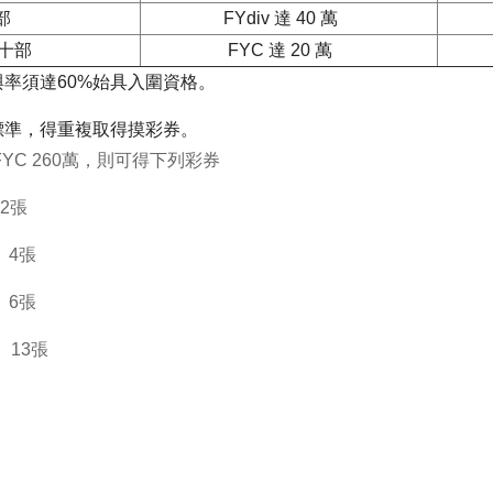
部
FYdiv 達 40 萬
二十部
FYC 達 20 萬
率須達60%始具入圍資格。
標準，得重複取得摸彩券。
YC 260萬，則可得下列彩券
2張
 4張
6張
 13張