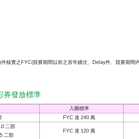
件核實之FYC(競賽期間以前之首年續次、Delay件、競賽期間
彩券發放標準
入圍標準
部
FYC 達 240 萬
.0 二部
FYC 達 120 萬
.5 二部