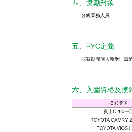
四、獎勵對象
各級業務人員
五、FYC定義
競賽期間個人新受理壽險
六、入圍資格及摸
摸彩獎項
賓士C200一
TOYOTA CAMRY 2
TOYOTA VIOS1