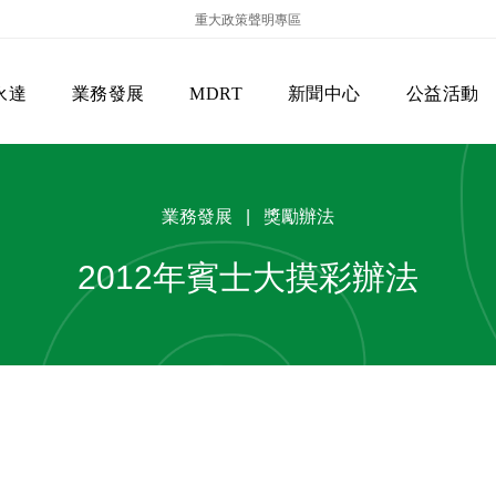
重大政策聲明專區
永達
業務發展
MDRT
新聞中心
公益活動
業務發展 | 獎勵辦法
2012年賓士大摸彩辦法
保險商品專區
主管機關
經營團隊
美國MDRT官方訊息
EVERPRO榮譽會
經營理念
會員級別名稱
服務項目