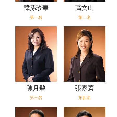
韓孫珍華
高文山
第一名
第二名
陳月碧
張家蓁
第三名
第四名