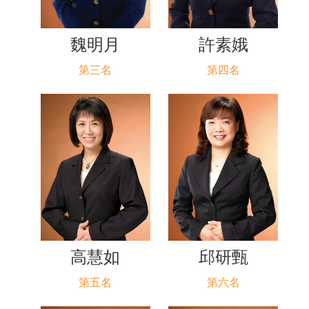
魏明月
許素娥
第三名
第四名
高慧如
邱研甄
第五名
第六名