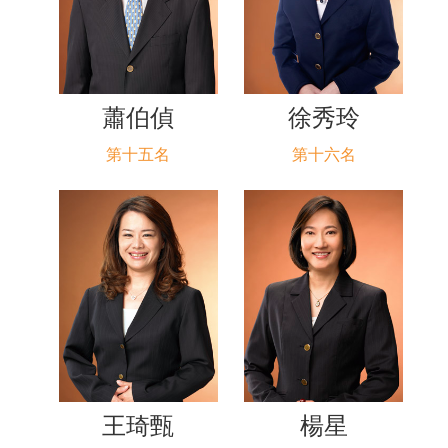
蕭伯偵
徐秀玲
第十五名
第十六名
王琦甄
楊星