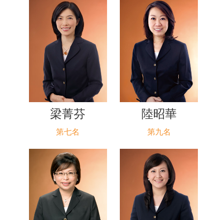
梁菁芬
陸昭華
第七名
第九名