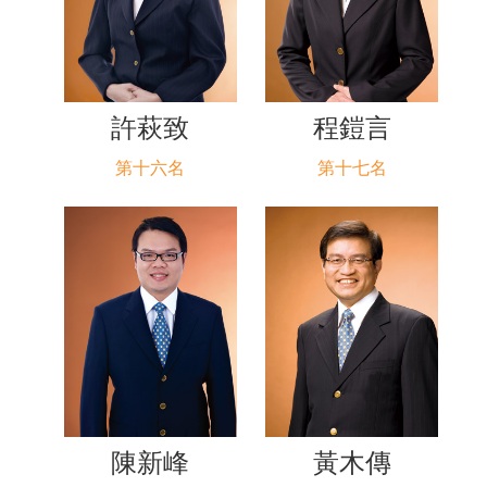
許萩致
程鎧言
第十六名
第十七名
陳新峰
黃木傳