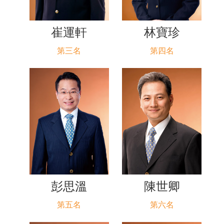
崔運軒
林寶珍
第三名
第四名
彭思溫
陳世卿
第五名
第六名