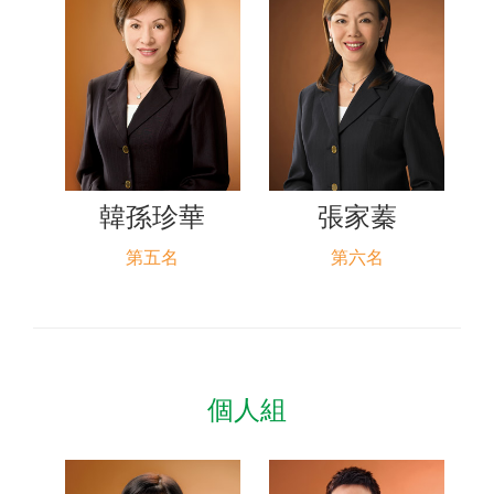
韓孫珍華
張家蓁
第五名
第六名
個人組