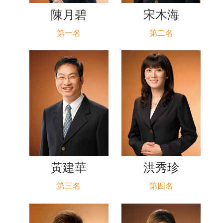
陳月碧
宋木海
第一名
第二名
黃建華
洪秀珍
第三名
第四名