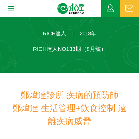
:::
:::
關於永達
RICH達人
|
2018年
業務發展
RICH達人NO133期（8月號）
MDRT
新聞中心
鄭煒達診所 疾病的預防師
公益活動
鄭煒達 生活管理+飲食控制 遠
客戶服務
離疾病威脅
網站連結