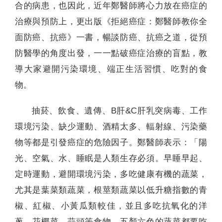
合的病患，也因此，近年鄭醫師將心力放在癌症的
治療與預防上，更出版《拒絕癌症：鄭醫師教你全
面防癌、抗癌》一書，暢談防癌、抗癌之道，從預
防醫學的角度出發，一一點破癌症治療的盲點，教
導大家避開污染環境、端正生活習慣、吃對的食
物。
抽菸、飲食、遺傳、B肝&C肝乳突病毒、工作
環境污染、缺少運動、酒精太多、輻射線、污染藥
物等都是引發癌症的危險因子。鄭醫師表示：「陽
光、空氣、水、睡眠是人類生存必須。早睡早起、
定時運動，避開環境污染，多吃健康有機的蔬菜，
尤其是葉菜類蔬菜，根莖類蔬菜以低升糖指數的青
椒、紅椒、小黃瓜類較佳，並且多吃抗氧化的洋
蔥、花椰菜、蒜頭等食物，五顏六色的蔬菜都要吃