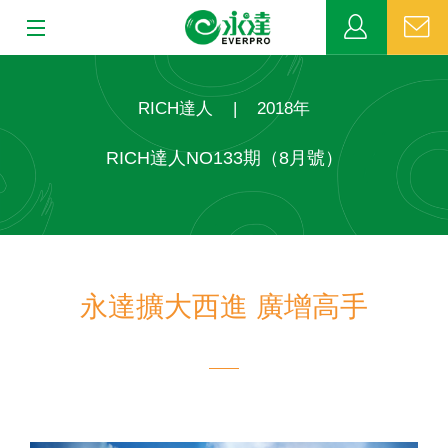
:::
:::
關於永達
RICH達人
|
2018年
業務發展
RICH達人NO133期（8月號）
MDRT
新聞中心
永達擴大西進 廣增高手
公益活動
客戶服務
網站連結