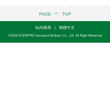
PAGE TOP
站內搜尋
｜
簡體中文
©2016 EVERPRO Insurance Brokers Co., Ltd. All Right Reserved