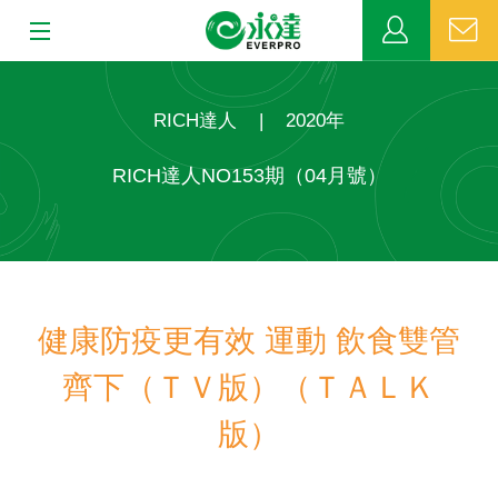
:::
:::
關於永達
RICH達人
|
2020年
業務發展
RICH達人NO153期（04月號）
MDRT
新聞中心
健康防疫更有效 運動 飲食雙管
公益活動
齊下（ＴＶ版）（ＴＡＬＫ
客戶服務
版）
網站連結