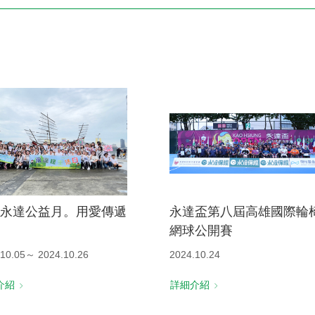
電子書刊
業務專區
重大政策聲明
永達保戶申訴
洗錢防制暨打擊資恐
永達公益月。用愛傳遞
永達盃第八屆高雄國際輪
網球公開賽
.10.05～ 2024.10.26
2024.10.24
介紹
詳細介紹