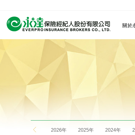
:::
關於
:::
關於永達
業務發展
MDRT
客戶服務
網站連結
保險公司
公司沿革
永達菁英盃
MDRT歷史精神
保險入門
2026年
2025年
2024年