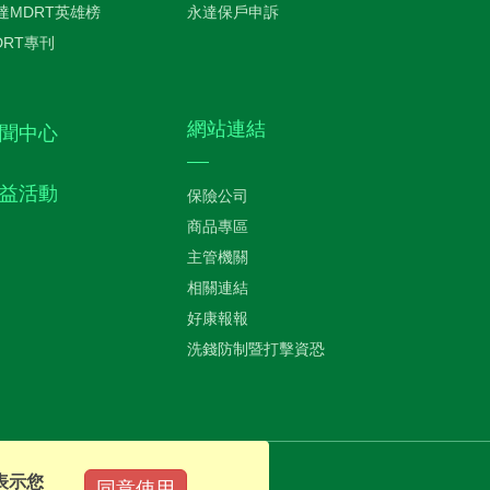
達MDRT英雄榜
永達保戶申訴
DRT專刊
網站連結
聞中心
益活動
保險公司
商品專區
主管機關
相關連結
好康報報
洗錢防制暨打擊資恐
表示您
同意使用