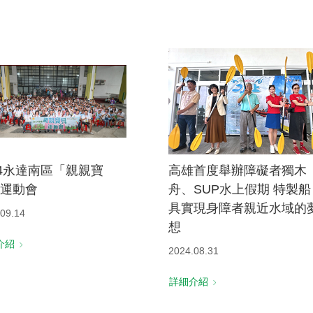
24永達南區「親親寶
高雄首度舉辦障礙者獨木
運動會
舟、SUP水上假期 特製船
具實現身障者親近水域的
09.14
想
介紹
2024.08.31
詳細介紹