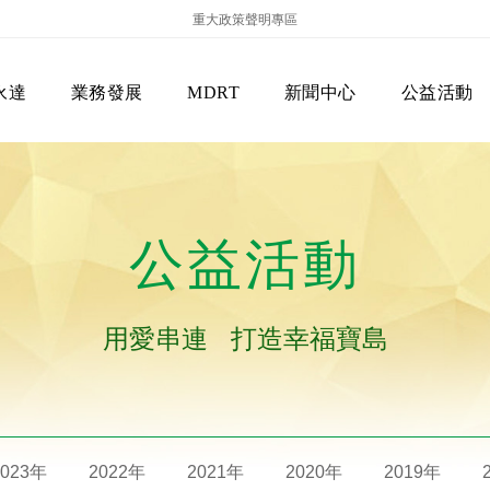
重大政策聲明專區
永達
業務發展
MDRT
新聞中心
公益活動
公益活動
用愛串連 打造幸福寶島
保險商品專區
主管機關
經營團隊
美國MDRT官方訊息
EVERPRO榮譽會
經營理念
會員級別名稱
服務項目
2023年
2022年
2021年
2020年
2019年