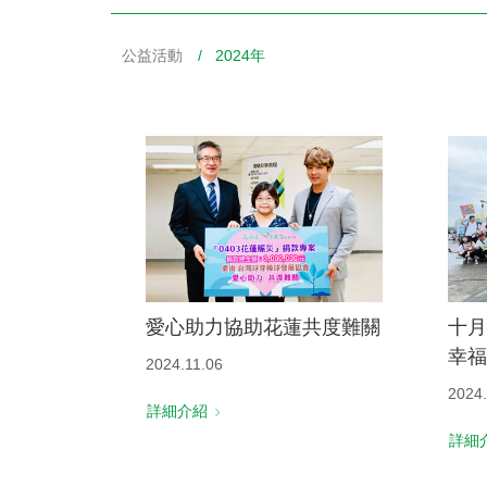
公益活動
/ 2024年
財務資訊
競賽獎勵
MDRT專刊
金融友善服務措施
好康報報
愛心助力協助花蓮共度難關
十月
幸福
2024.11.06
2024
詳細介紹
詳細