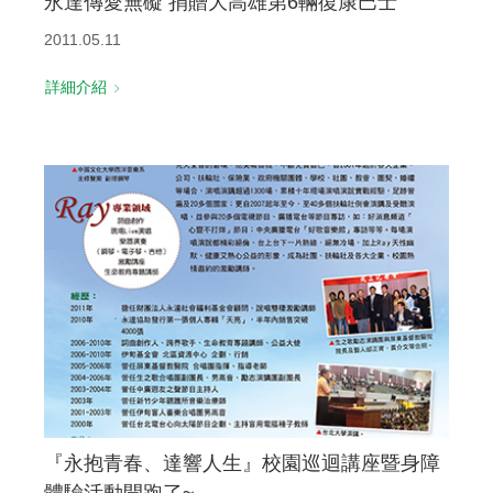
永達傳愛無礙 捐贈大高雄第6輛復康巴士
2011.05.11
詳細介紹
『永抱青春、達響人生』校園巡迴講座暨身障
體驗活動開跑了~