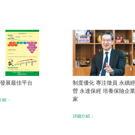
電子書刊
業務專區
重大政策聲明
永達保戶申訴
洗錢防制暨打擊資恐
發展最佳平台
制度優化 專注徵員 永續
營 永達保經 培養保險企
家
介紹
詳細介紹