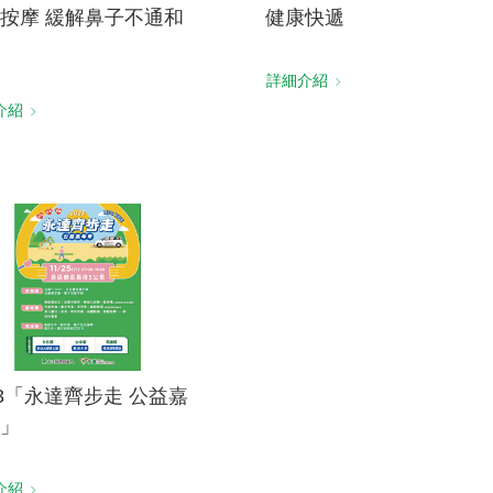
按摩 緩解鼻子不通和
健康快遞
詳細介紹
介紹
23「永達齊步走 公益嘉
」
介紹