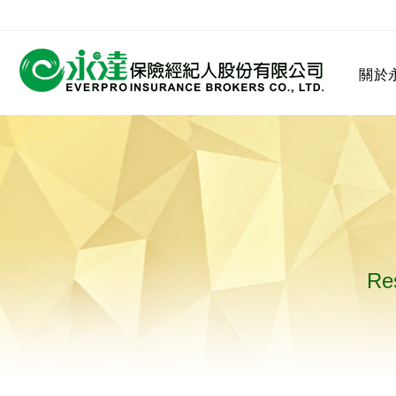
:::
關於
:::
關於永達
業務發展
MDRT
客戶服務
網站連結
Res
保險公司
公司沿革
永達菁英盃
MDRT歷史精神
保險入門