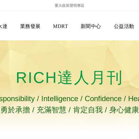
重大政策聲明專區
永達
業務發展
MDRT
新聞中心
公益活動
RICH達人月刊
ponsibility / Intelligence / Confidence / He
勇於承擔 / 充滿智慧 / 肯定自我 / 身心健康
保險商品專區
主管機關
經營團隊
美國MDRT官方訊息
EVERPRO榮譽會
經營理念
會員級別名稱
服務項目