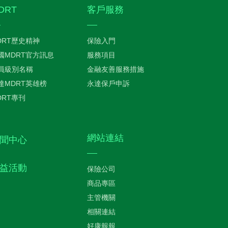
DRT
客戶服務
DRT歷史精神
保險入門
國MDRT官方訊息
服務項目
員級別名稱
金融友善服務措施
達MDRT英雄榜
永達保戶申訴
DRT專刊
網站連結
聞中心
益活動
保險公司
商品專區
主管機關
相關連結
好康報報