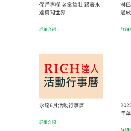
保戶專欄 老當益壯 跟著永
淋巴
達勇闖世界
過敏
詳細介紹
詳細
永達8月活動行事曆
20
年華
詳細介紹
詳細