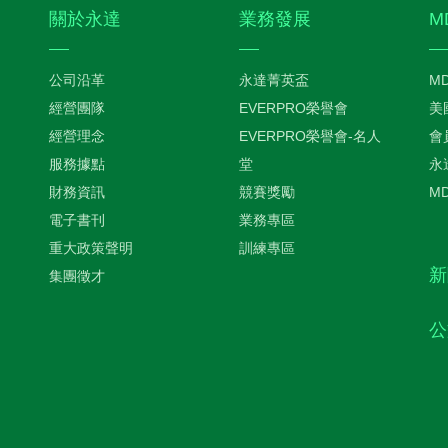
關於永達
業務發展
M
公司沿革
永達菁英盃
M
經營團隊
EVERPRO榮譽會
美
經營理念
EVERPRO榮譽會-名人
會
服務據點
堂
永
財務資訊
競賽獎勵
M
電子書刊
業務專區
重大政策聲明
訓練專區
新
集團徵才
公