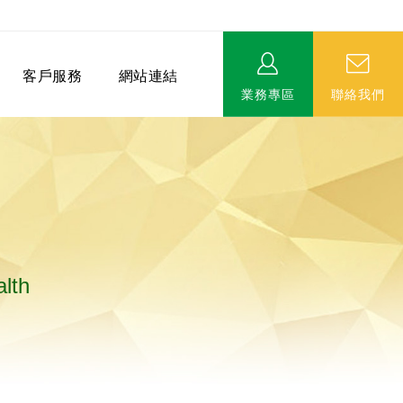
客戶服務
網站連結
業務專區
聯絡我們
alth
相關連結
EVERPRO榮譽會-名人堂
服務據點
永達MDRT英雄榜