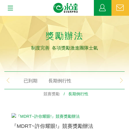
:::
:::
關於永達
獎勵辦法
業務發展
制度完善 各項獎勵激進團隊士氣
MDRT
新聞中心
已到期
長期例行性
公益活動
競賽獎勵
/ 長期例行性
客戶服務
網站連結
『MDRT~許你耀眼!』競賽獎勵辦法