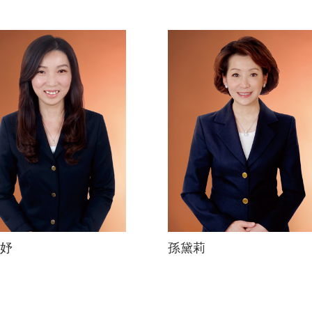
妤
孫黛莉