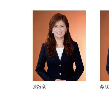
張鈺崴
蔡欣