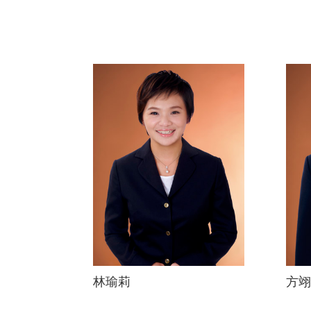
林瑜莉
方翊