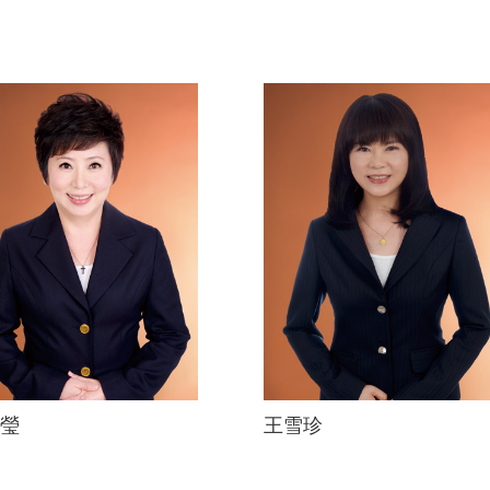
瑩
王雪珍