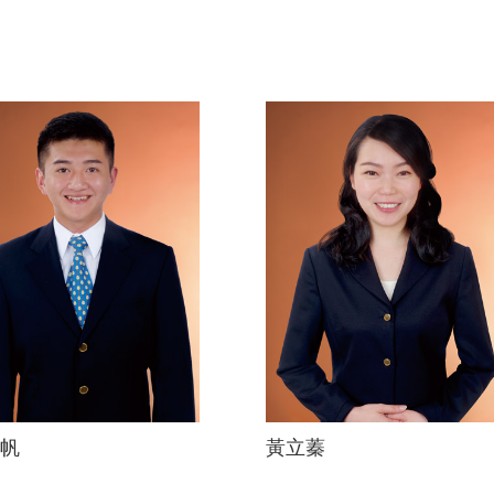
帆
黃立蓁