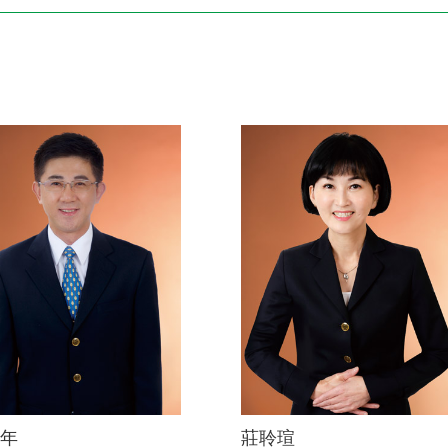
電子書刊
業務專區
重大政策聲明
永達保戶申訴
洗錢防制暨打擊資恐
年
莊聆瑄