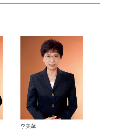
訓練專區
集團徵才
李美華