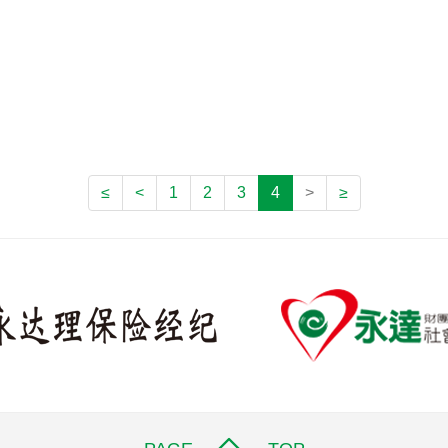
≤
<
1
2
3
4
>
≥