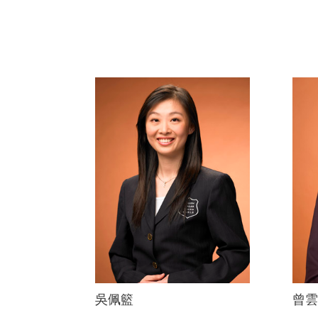
吳佩籃
曾雲