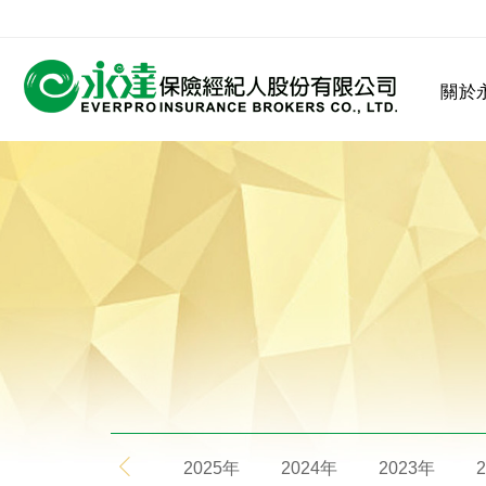
:::
關於
:::
關於永達
業務發展
MDRT
客戶服務
網站連結
保險公司
公司沿革
永達菁英盃
MDRT歷史精神
保險入門
2025年
2024年
2023年