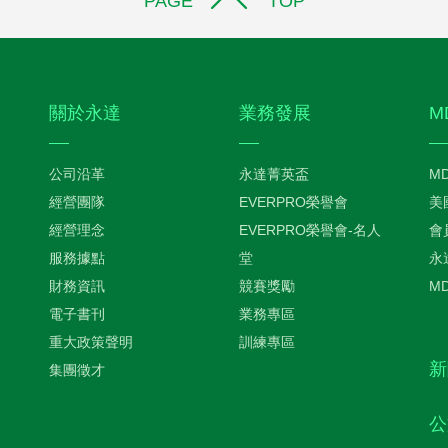
PAGE TOP
關於永達
業務發展
M
公司沿革
永達菁英盃
M
經營團隊
EVERPRO榮譽會
美
經營理念
EVERPRO榮譽會-名人
會
服務據點
堂
永
財務資訊
競賽獎勵
M
電子書刊
業務專區
重大政策聲明
訓練專區
新
集團徵才
公