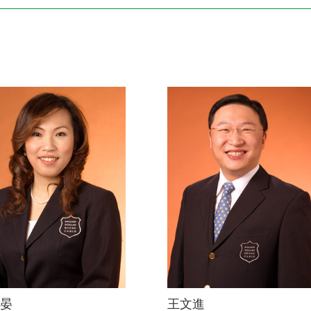
電子書刊
業務專區
重大政策聲明
永達保戶申訴
洗錢防制暨打擊資恐
晏
王文進