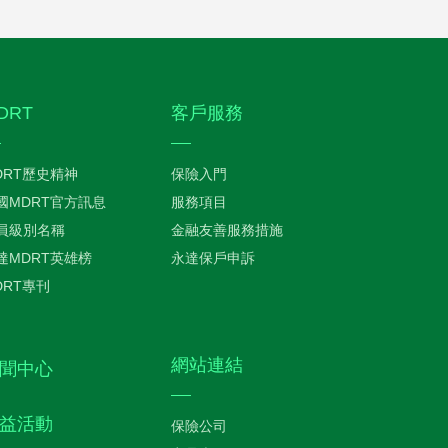
DRT
客戶服務
DRT歷史精神
保險入門
國MDRT官方訊息
服務項目
員級別名稱
金融友善服務措施
達MDRT英雄榜
永達保戶申訴
DRT專刊
網站連結
聞中心
益活動
保險公司