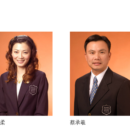
柔
蔡承羲