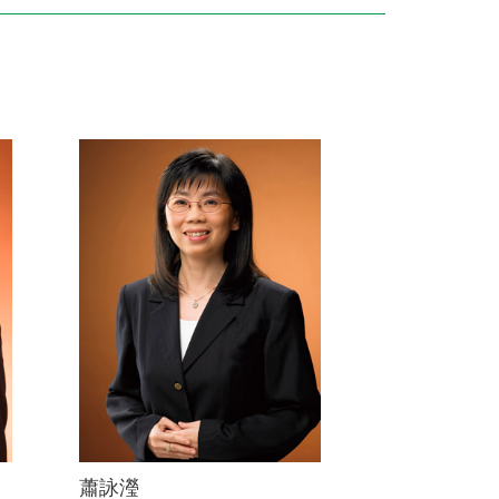
訓練專區
集團徵才
蕭詠瀅