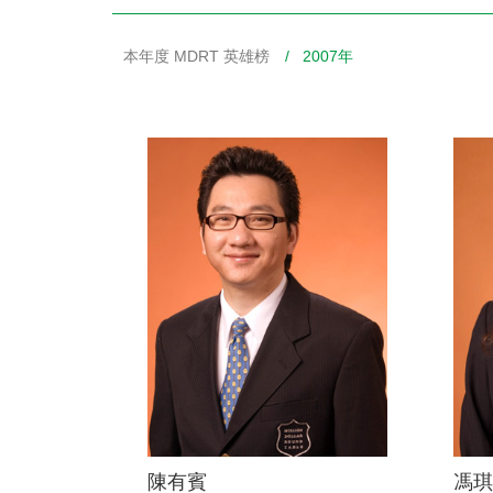
本年度 MDRT 英雄榜
/ 2007年
財務資訊
競賽獎勵
MDRT專刊
金融友善服務措施
好康報報
陳有賓
馮琪