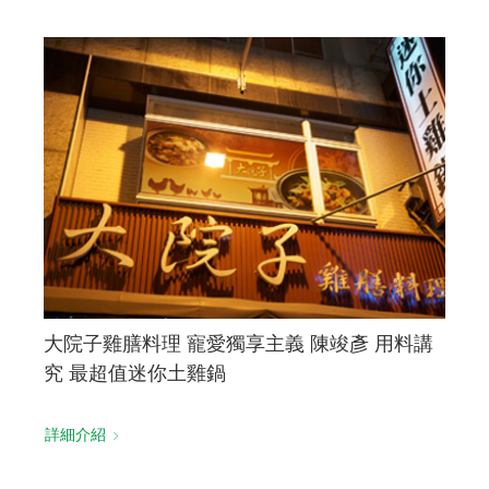
大院子雞膳料理 寵愛獨享主義 陳竣彥 用料講
究 最超值迷你土雞鍋
詳細介紹