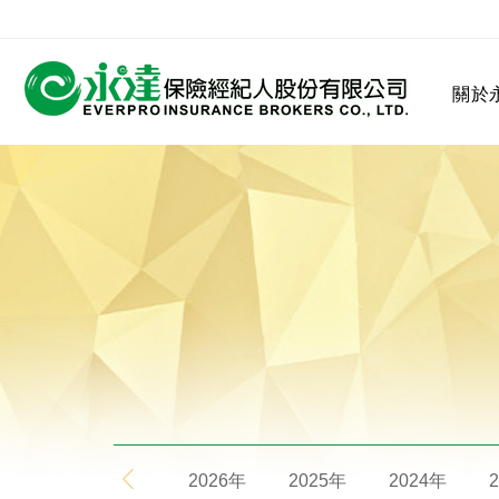
:::
關於
:::
關於永達
業務發展
MDRT
客戶服務
網站連結
保險公司
公司沿革
永達菁英盃
MDRT歷史精神
保險入門
2026年
2025年
2024年