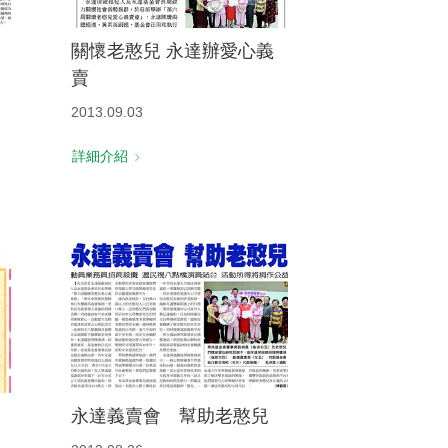
關懷老憨兒 永達辦愛心義
賣
2013.09.03
詳細介紹
永達義賣會 幫助老憨兒