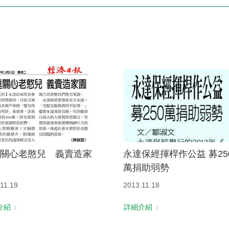
電子書刊
業務專區
重大政策聲明
永達保戶申訴
洗錢防制暨打擊資恐
關心老憨兒 義賣造家
永達保經揮桿作公益 募25
萬捐助弱勢
11.19
2013.11.18
介紹
詳細介紹