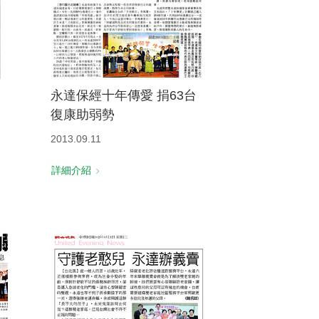
永達保經十年傳愛 捐63台
復康助弱勢
2013.09.11
詳細介紹