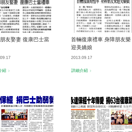
朋友娶妻 復康巴士當
首輛復康禮車 身障朋友樂
迎美嬌娘
09.17
2013.09.17
介紹
詳細介紹