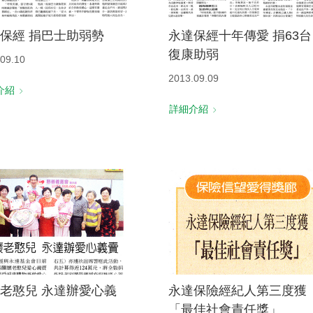
保經 捐巴士助弱勢
永達保經十年傳愛 捐63台
復康助弱
09.10
2013.09.09
介紹
詳細介紹
老憨兒 永達辦愛心義
永達保險經紀人第三度獲
「最佳社會責任獎」