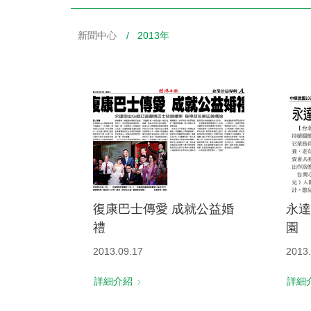
新聞中心
/ 2013年
財務資訊
競賽獎勵
MDRT專刊
金融友善服務措施
好康報報
復康巴士傳愛 成就公益婚
永達
禮
園
2013.09.17
2013.
詳細介紹
詳細