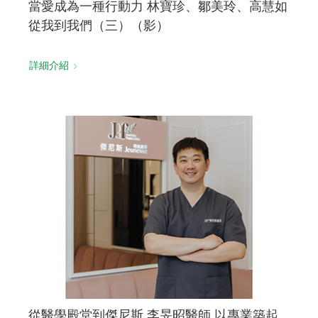
當愛成為一種行動力 林寶珍、鄒美玲、高慧如
從我到我們（三）（影）
詳細介紹
從醫學殿堂到傑尼斯 李旻昭醫師 以專業築起