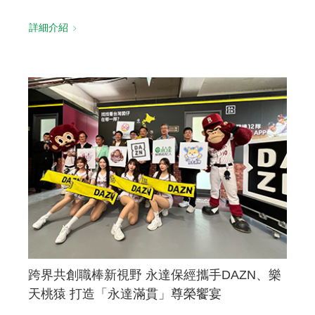
詳細介紹
跨界共創職棒新視野 永達保經攜手DAZN、樂
天桃猿 打造「永達滿貫」尊榮饗宴