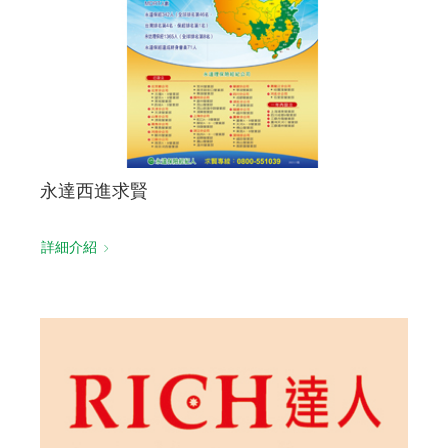
永達西進求賢
詳細介紹