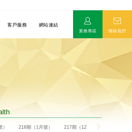
客戶服務
網站連結
業務專區
聯絡我們
相關連結
EVERPRO榮譽會-名人堂
服務據點
永達MDRT英雄榜
alth
月號）
218期（1月號）
217期（12月號）
216期（