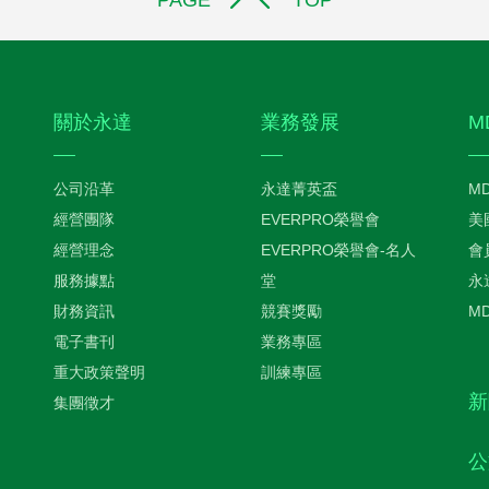
關於永達
業務發展
M
公司沿革
永達菁英盃
M
經營團隊
EVERPRO榮譽會
美
經營理念
EVERPRO榮譽會-名人
會
服務據點
堂
永
財務資訊
競賽獎勵
M
電子書刊
業務專區
重大政策聲明
訓練專區
新
集團徵才
公