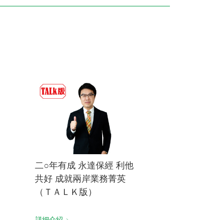
訓練專區
集團徵才
二○年有成 永達保經 利他
共好 成就兩岸業務菁英
（ＴＡＬＫ版）
詳細介紹