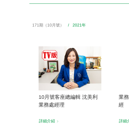
171期（10月號）
/ 2021年
財務資訊
競賽獎勵
MDRT專刊
金融友善服務措施
好康報報
10月號客座總編輯 沈美利
業務
業務處經理
經
詳細介紹
詳細