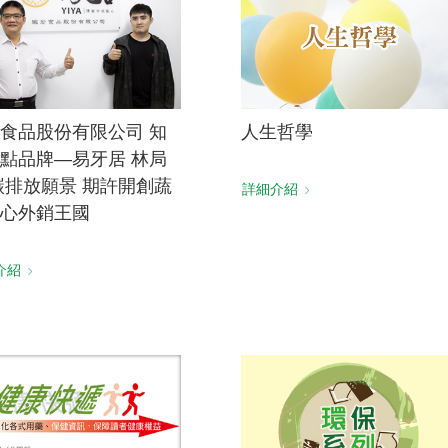
食品股份有限公司 知
人生哲學
點品牌—易牙居 林局
碳排放願景 期許開創蔬
詳細介紹
心外銷王國
介紹