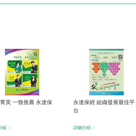
電子書刊
業務專區
重大政策聲明
永達保戶申訴
洗錢防制暨打擊資恐
菁英 一致推薦 永達保
永達保經 組織發展最佳平
台
介紹
詳細介紹