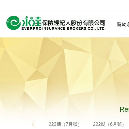
:::
關於
:::
關於永達
業務發展
MDRT
客戶服務
網站連結
保險公司
公司沿革
永達菁英盃
MDRT歷史精神
保險入門
Res
223期（7月號）
222期（6月號）