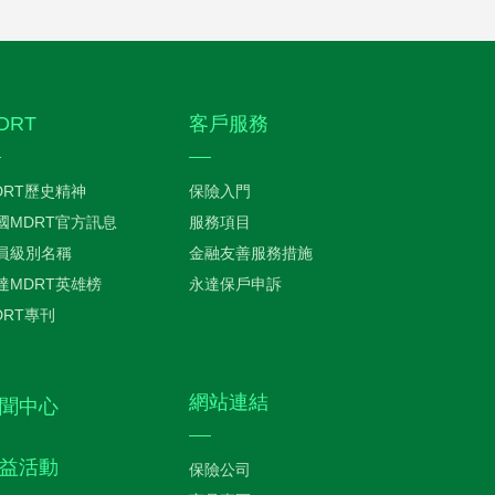
DRT
客戶服務
DRT歷史精神
保險入門
國MDRT官方訊息
服務項目
員級別名稱
金融友善服務措施
達MDRT英雄榜
永達保戶申訴
DRT專刊
網站連結
聞中心
益活動
保險公司