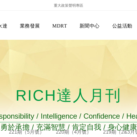
重大政策聲明專區
永達
業務發展
MDRT
新聞中心
公益活動
RICH達人月刊
保險商品專區
主管機關
經營團隊
美國MDRT官方訊息
EVERPRO榮譽會
經營理念
會員級別名稱
服務項目
ponsibility / Intelligence / Confidence / He
勇於承擔 / 充滿智慧 / 肯定自我 / 身心健康
221期（5月號）
220期（4月號）
219期（2&3