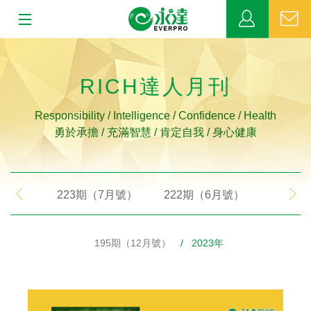
:::
:::
關於永達
RICH達人月刊
業務發展
Responsibility / Intelligence / Confidence / Health
勇於承擔 / 充滿智慧 / 肯定自我 / 身心健康
MDRT
新聞中心
223期（7月號）
222期（6月號）
221期
公益活動
195期（12月號）
/ 2023年
客戶服務
網站連結