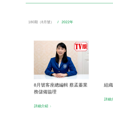
180期（8月號）
/ 2022年
財務資訊
競賽獎勵
MDRT專刊
金融友善服務措施
好康報報
8月號客座總編輯 蔡孟蓁業
組織
務儲備協理
詳細
詳細介紹