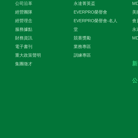
公司沿革
永達菁英盃
M
經營團隊
EVERPRO榮譽會
美
經營理念
EVERPRO榮譽會-名人
會
服務據點
堂
永
財務資訊
競賽獎勵
M
電子書刊
業務專區
重大政策聲明
訓練專區
新
集團徵才
公