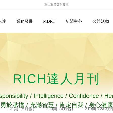
重大政策聲明專區
永達
業務發展
MDRT
新聞中心
公益活動
RICH達人月刊
保險商品專區
主管機關
經營團隊
美國MDRT官方訊息
EVERPRO榮譽會
經營理念
會員級別名稱
服務項目
ponsibility / Intelligence / Confidence / He
勇於承擔 / 充滿智慧 / 肯定自我 / 身心健康
221期（5月號）
220期（4月號）
219期（2&3