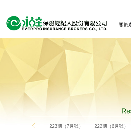
:::
關於
:::
關於永達
業務發展
MDRT
客戶服務
網站連結
保險公司
公司沿革
永達菁英盃
MDRT歷史精神
保險入門
Res
223期（7月號）
222期（6月號）