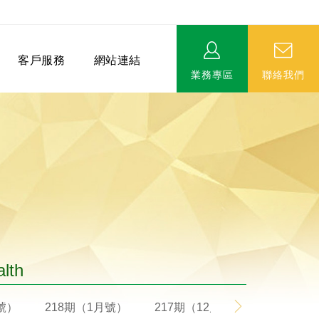
客戶服務
網站連結
業務專區
聯絡我們
相關連結
EVERPRO榮譽會-名人堂
服務據點
永達MDRT英雄榜
alth
月號）
218期（1月號）
217期（12月號）
216期（