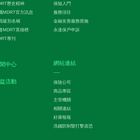
DRT歷史精神
保險入門
國MDRT官方訊息
服務項目
員級別名稱
金融友善服務措施
達MDRT英雄榜
永達保戶申訴
DRT專刊
網站連結
聞中心
益活動
保險公司
商品專區
主管機關
相關連結
好康報報
洗錢防制暨打擊資恐