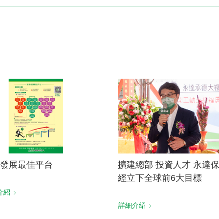
電子書刊
業務專區
重大政策聲明
永達保戶申訴
洗錢防制暨打擊資恐
發展最佳平台
擴建總部 投資人才 永達
經立下全球前6大目標
介紹
詳細介紹