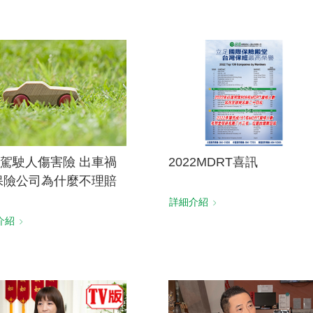
駕駛人傷害險 出車禍
2022MDRT喜訊
保險公司為什麼不理賠
詳細介紹
介紹