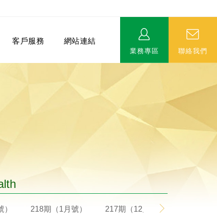
客戶服務
網站連結
業務專區
聯絡我們
相關連結
EVERPRO榮譽會-名人堂
服務據點
永達MDRT英雄榜
alth
月號）
218期（1月號）
217期（12月號）
216期（