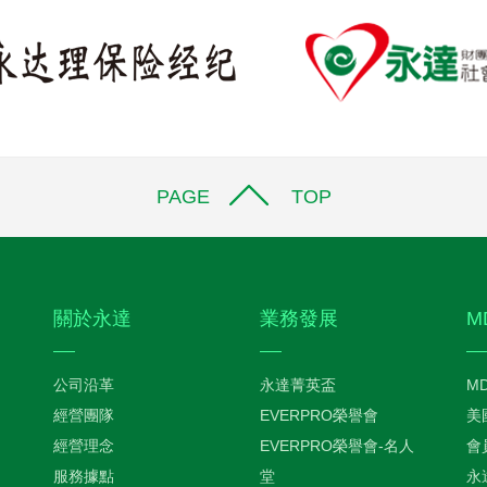
PAGE TOP
關於永達
業務發展
M
公司沿革
永達菁英盃
M
經營團隊
EVERPRO榮譽會
美
經營理念
EVERPRO榮譽會-名人
會
服務據點
堂
永