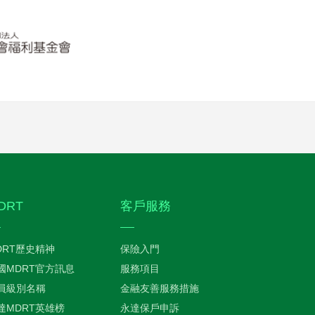
DRT
客戶服務
DRT歷史精神
保險入門
國MDRT官方訊息
服務項目
員級別名稱
金融友善服務措施
達MDRT英雄榜
永達保戶申訴