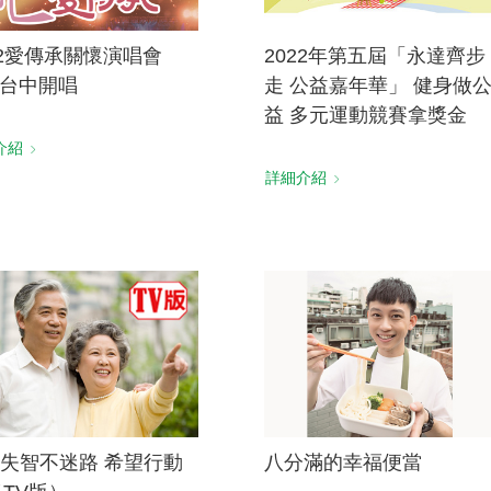
22愛傳承關懷演唱會
2022年第五屆「永達齊步
/8台中開唱
走 公益嘉年華」 健身做
益 多元運動競賽拿獎金
介紹
詳細介紹
失智不迷路 希望行動
八分滿的幸福便當