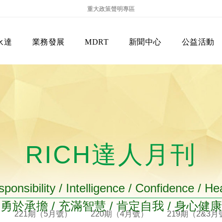
重大政策聲明專區
永達
業務發展
MDRT
新聞中心
公益活動
RICH達人月刊
保險商品專區
主管機關
經營團隊
美國MDRT官方訊息
EVERPRO榮譽會
經營理念
會員級別名稱
服務項目
ponsibility / Intelligence / Confidence / He
勇於承擔 / 充滿智慧 / 肯定自我 / 身心健康
221期（5月號）
220期（4月號）
219期（2&3