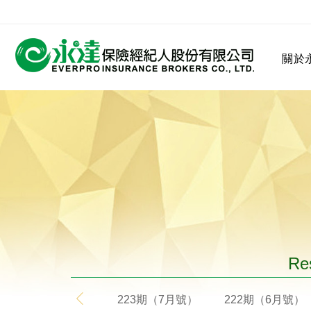
:::
關於
:::
關於永達
業務發展
MDRT
客戶服務
網站連結
保險公司
公司沿革
永達菁英盃
MDRT歷史精神
保險入門
Res
223期（7月號）
222期（6月號）