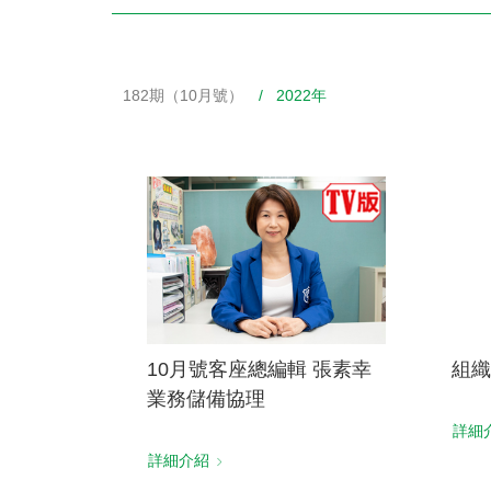
182期（10月號）
/ 2022年
財務資訊
競賽獎勵
MDRT專刊
金融友善服務措施
好康報報
10月號客座總編輯 張素幸
組織
業務儲備協理
詳細
詳細介紹