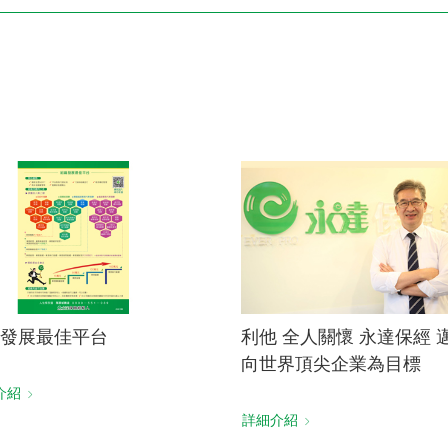
電子書刊
業務專區
重大政策聲明
永達保戶申訴
洗錢防制暨打擊資恐
發展最佳平台
利他 全人關懷 永達保經 
向世界頂尖企業為目標
介紹
詳細介紹