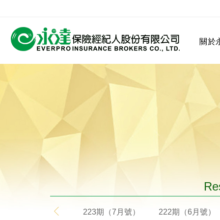
:::
關於
:::
關於永達
業務發展
MDRT
客戶服務
網站連結
保險公司
公司沿革
永達菁英盃
MDRT歷史精神
保險入門
Res
223期（7月號）
222期（6月號）