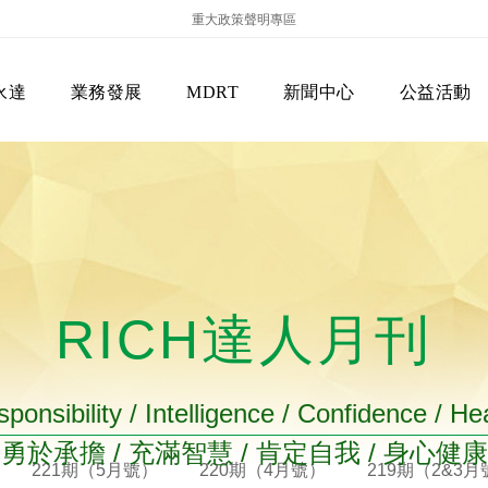
重大政策聲明專區
永達
業務發展
MDRT
新聞中心
公益活動
RICH達人月刊
保險商品專區
主管機關
經營團隊
美國MDRT官方訊息
EVERPRO榮譽會
經營理念
會員級別名稱
服務項目
ponsibility / Intelligence / Confidence / He
勇於承擔 / 充滿智慧 / 肯定自我 / 身心健康
221期（5月號）
220期（4月號）
219期（2&3