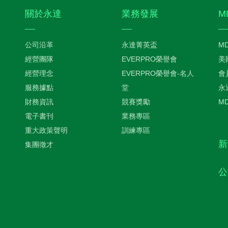
關於永達
業務發展
M
公司沿革
永達菁英盃
M
經營團隊
EVERPRO榮譽會
美
經營理念
EVERPRO榮譽會-名人
會
服務據點
堂
永
財務資訊
競賽獎勵
M
電子書刊
業務專區
重大政策聲明
訓練專區
新
集團徵才
公