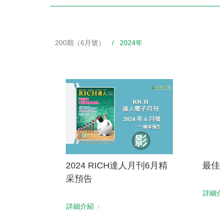
200期（6月號）
/ 2024年
財務資訊
競賽獎勵
MDRT專刊
金融友善服務措施
好康報報
2024 RICH達人月刊6月精
最佳
采預告
詳細
詳細介紹