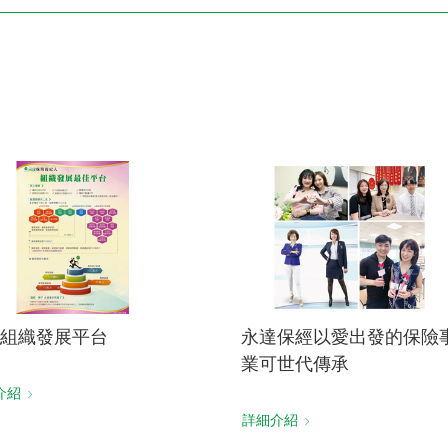
電子書刊
業務專區
重大政策聲明
永達保戶申訴
洗錢防制暨打擊資恐
組織發展平台
永達保經以愛出發的保險
業可世代傳承
介紹
詳細介紹