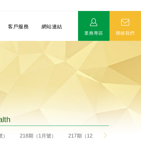
客戶服務
網站連結
業務專區
聯絡我們
相關連結
EVERPRO榮譽會-名人堂
服務據點
永達MDRT英雄榜
alth
月號）
218期（1月號）
217期（12月號）
216期（