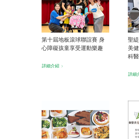
第十屆地板滾球聯誼賽 身
聖緹
心障礙孩童享受運動樂趣
美健
科醫
詳細介紹
詳細