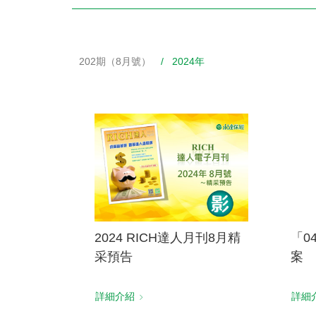
202期（8月號）
/ 2024年
財務資訊
競賽獎勵
MDRT專刊
金融友善服務措施
好康報報
2024 RICH達人月刊8月精
「0
采預告
案
詳細介紹
詳細