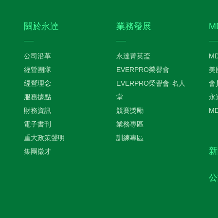
關於永達
業務發展
M
公司沿革
永達菁英盃
M
經營團隊
EVERPRO榮譽會
美
經營理念
EVERPRO榮譽會-名人
會
服務據點
堂
永
財務資訊
競賽獎勵
M
電子書刊
業務專區
重大政策聲明
訓練專區
新
集團徵才
公