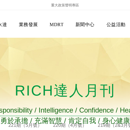
重大政策聲明專區
永達
業務發展
MDRT
新聞中心
公益活動
RICH達人月刊
保險商品專區
主管機關
經營團隊
美國MDRT官方訊息
EVERPRO榮譽會
經營理念
會員級別名稱
服務項目
ponsibility / Intelligence / Confidence / He
勇於承擔 / 充滿智慧 / 肯定自我 / 身心健康
221期（5月號）
220期（4月號）
219期（2&3