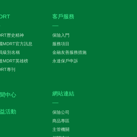
DRT
客戶服務
DRT歷史精神
保險入門
國MDRT官方訊息
服務項目
員級別名稱
金融友善服務措施
達MDRT英雄榜
永達保戶申訴
DRT專刊
網站連結
聞中心
益活動
保險公司
商品專區
主管機關