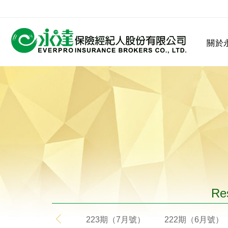
:::
關於
:::
關於永達
業務發展
MDRT
客戶服務
網站連結
保險公司
公司沿革
永達菁英盃
MDRT歷史精神
保險入門
Res
223期（7月號）
222期（6月號）