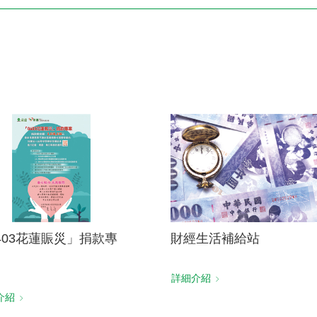
電子書刊
業務專區
重大政策聲明
永達保戶申訴
洗錢防制暨打擊資恐
403花蓮賑災」捐款專
財經生活補給站
詳細介紹
介紹