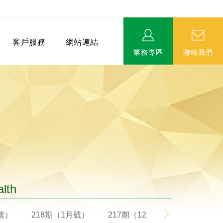
客戶服務
網站連結
業務專區
聯絡我們
相關連結
EVERPRO榮譽會-名人堂
服務據點
永達MDRT英雄榜
alth
月號）
218期（1月號）
217期（12月號）
216期（