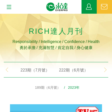
:::
:::
關於永達
RICH達人月刊
業務發展
Responsibility / Intelligence / Confidence / Health
勇於承擔 / 充滿智慧 / 肯定自我 / 身心健康
MDRT
新聞中心
223期（7月號）
222期（6月號）
221期
公益活動
189期（6月號）
/ 2023年
客戶服務
網站連結